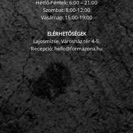
Hétfő-Péntek: 6:00 – 21:00
Szombat: 8:00-12:00
×
Vasárnap: 15:00-19:00
FormaZona chatbot
ELÉRHETŐSÉGEK
Lajosmizse, Városház tér 4-5.
Recepció:
hello@formazona.hu