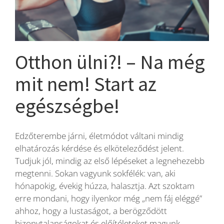
Otthon ülni?! – Na még
mit nem! Start az
egészségbe!
Edzőterembe járni, életmódot váltani mindig
elhatározás kérdése és elköteleződést jelent.
Tudjuk jól, mindig az első lépéseket a legnehezebb
megtenni. Sokan vagyunk sokfélék: van, aki
hónapokig, évekig húzza, halasztja. Azt szoktam
erre mondani, hogy ilyenkor még „nem fáj eléggé”
ahhoz, hogy a lustaságot, a berögződött
bizonytalanságokat és előítéleteket magunk