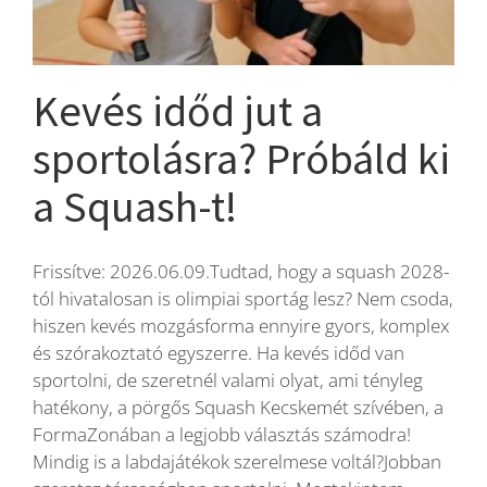
Blog
Kevés időd jut a
Wellness
sportolásra? Próbáld ki
a Squash-t!
Rólunk
Frissítve: 2026.06.09.Tudtad, hogy a squash 2028-
Kapcsolat
tól hivatalosan is olimpiai sportág lesz? Nem csoda,
hiszen kevés mozgásforma ennyire gyors, komplex
Karrier
és szórakoztató egyszerre. Ha kevés időd van
sportolni, de szeretnél valami olyat, ami tényleg
hatékony, a pörgős Squash Kecskemét szívében, a
FormaZonában a legjobb választás számodra!
Mindig is a labdajátékok szerelmese voltál?Jobban