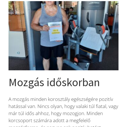
edzés
nőknek
bejegyzéshez
Mozgás időskorban
A mozgás minden korosztály egészségére pozitív
hatással van. Nincs olyan, hogy valaki túl fiatal, vagy
már túl idős ahhoz, hogy mozogjon. Minden
korcsoport számára adott a megfelelő