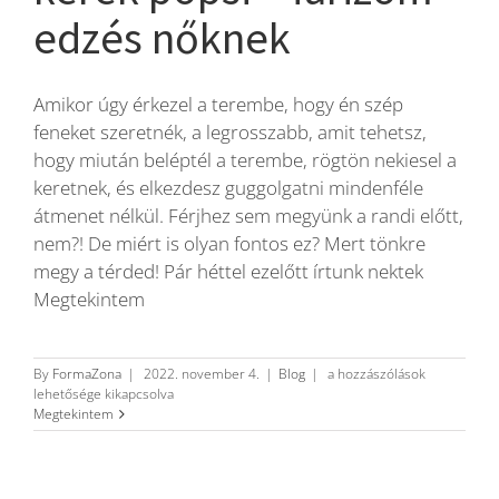
edzés nőknek
Amikor úgy érkezel a terembe, hogy én szép
feneket szeretnék, a legrosszabb, amit tehetsz,
hogy miután beléptél a terembe, rögtön nekiesel a
keretnek, és elkezdesz guggolgatni mindenféle
átmenet nélkül. Férjhez sem megyünk a randi előtt,
nem?! De miért is olyan fontos ez? Mert tönkre
megy a térded! Pár héttel ezelőtt írtunk nektek
Megtekintem
Mindannyiunk
By
FormaZona
|
2022. november 4.
|
Blog
|
a hozzászólások
álma
lehetősége kikapcsolva
a
Megtekintem
kerek
popsi
–
farizom