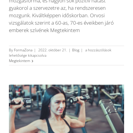
mozgásforma, és nagyon sok pozitív hatást
gyakorol a szervezetre az, ha rendszeresen
mozgunk. Kiváltképpen időskorban. Orvosi
vizsgálatok szerint a 60-as, 70-es éveikben járó
emberek szívének Megtekintem
Mozgás
By
FormaZona
|
2022. október 21.
|
Blog
|
a hozzászólások
időskorban
lehetősége kikapcsolva
bejegyzéshez
Megtekintem