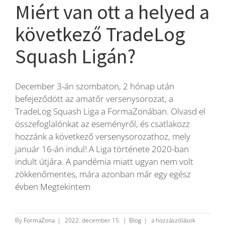
Miért van ott a helyed a
következő TradeLog
Squash Ligán?
December 3-án szombaton, 2 hónap után
befejeződött az amatőr versenysorozat, a
TradeLog Squash Liga a FormaZonában. Olvasd el
összefoglalónkat az eseményről, és csatlakozz
hozzánk a következő versenysorozathoz, mely
január 16-án indul! A Liga története 2020-ban
indult útjára. A pandémia miatt ugyan nem volt
zökkenőmentes, mára azonban már egy egész
évben Megtekintem
Miért
By
FormaZona
|
2022. december 15.
|
Blog
|
a hozzászólások