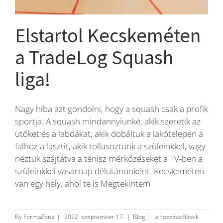
Elstartol Kecskeméten
a TradeLog Squash
liga!
Nagy hiba azt gondolni, hogy a squash csak a profik
sportja. A squash mindannyiunké, akik szeretik az
ütőket és a labdákat, akik dobáltuk a lakótelepen a
falhoz a lasztit, akik tollasoztunk a szüleinkkel, vagy
néztük szájtátva a tenisz mérkőzéseket a TV-ben a
szüleinkkel vasárnap délutánonként. Kecskeméten
van egy hely, ahol te is Megtekintem
Elstartol
By
FormaZona
|
2022. szeptember 17.
|
Blog
|
a hozzászólások