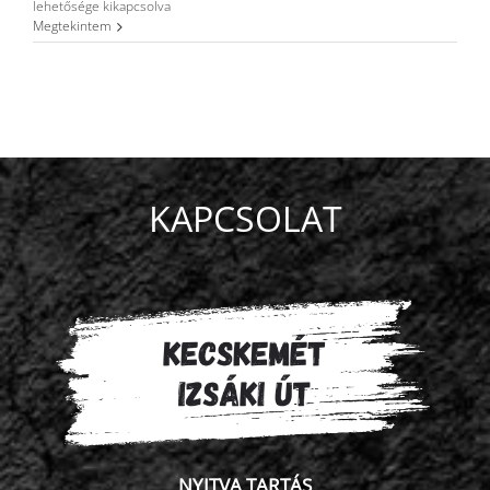
Kecskeméten
lehetősége kikapcsolva
a
Megtekintem
TradeLog
Squash
liga!
bejegyzéshez
KAPCSOLAT
NYITVA TARTÁS