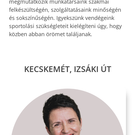
megmutatkozik munkatársaink szakmai
felkészültségén, szolgáltatásaink minőségén
és sokszínűségén. Igyekszünk vendégeink
sportolási szükségleteit kielégíteni úgy, hogy
közben abban örömet találjanak.
KECSKEMÉT, IZSÁKI ÚT