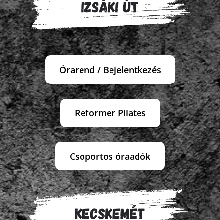
Blog
Wellness
Órarend / Bejelentkezés
Rólunk
Reformer Pilates
Kapcsolat
Csoportos óraadók
Karrier