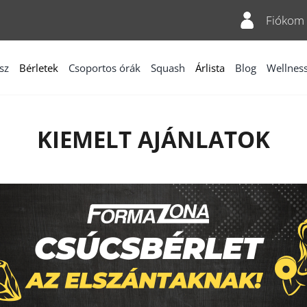
Fiókom
sz
Bérletek
Csoportos órák
Squash
Árlista
Blog
Wellnes
KIEMELT AJÁNLATOK