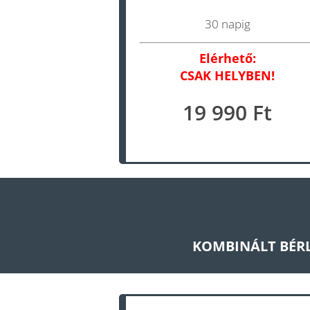
30 napig
Elérhető:
CSAK HELYBEN!
19 990 Ft
KOMBINÁLT BÉRL