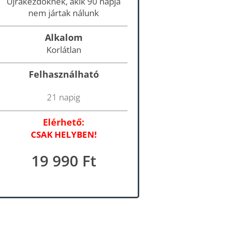
Újrakezdőknek, akik 90 napja
nem jártak nálunk
Alkalom
Korlátlan
Felhasználható
21 napig
Elérhető:
CSAK HELYBEN!
19 990 Ft