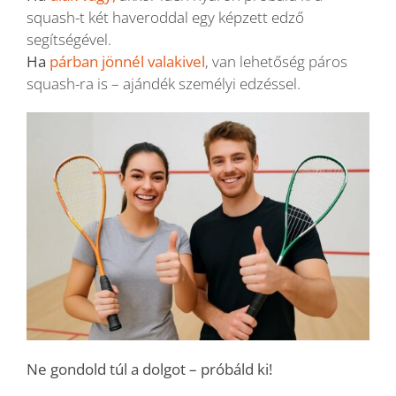
squash-t két haveroddal egy képzett edző
segítségével.
Ha
párban jönnél valakivel
, van lehetőség páros
squash-ra is – ajándék személyi edzéssel.
Ne gondold túl a dolgot – próbáld ki!