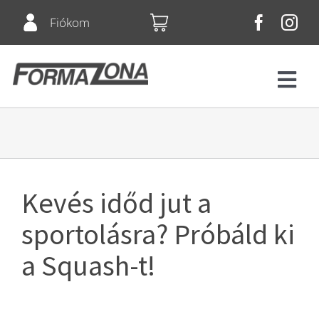
Skip
Fiókom
to
content
Tog
Navi
Fitnesz
Bérletek
Kevés időd jut a
Csoportos órák
sportolásra? Próbáld ki
a Squash-t!
Squash
Árlista