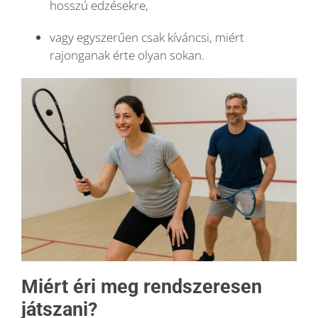
hosszú edzésekre,
vagy egyszerűen csak kíváncsi, miért
rajonganak érte olyan sokan.
Miért éri meg rendszeresen
játszani?