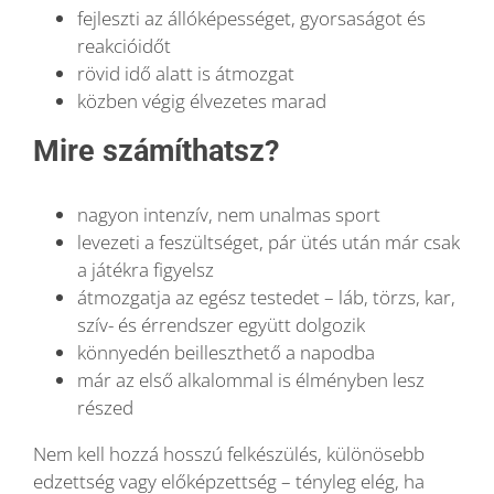
fejleszti az állóképességet, gyorsaságot és
reakcióidőt
rövid idő alatt is átmozgat
közben végig élvezetes marad
Mire számíthatsz?
nagyon intenzív, nem unalmas sport
levezeti a feszültséget, pár ütés után már csak
a játékra figyelsz
átmozgatja az egész testedet – láb, törzs, kar,
szív- és érrendszer együtt dolgozik
könnyedén beilleszthető a napodba
már az első alkalommal is élményben lesz
részed
Nem kell hozzá hosszú felkészülés, különösebb
edzettség vagy előképzettség – tényleg elég, ha