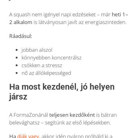
A squash nem igényel napi edzéseket – már
heti 1–
2 alkalom
is látványosan javít az energiaszinteden.
Ráadásul:
jobban alszol
könnyebben koncentrálsz
csökken a stressz
nő az állóképességed
Ha most kezdenél, jó helyen
jársz
A FormaZonánál
teljesen kezdőként
is bátran
belevághatsz – segítünk az első lépésekben.
Ha
diák vagy,
akkor idén nyáron próbáld ki a