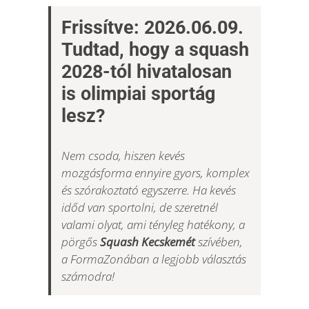
Frissítve: 2026.06.09.
Blog
Tudtad, hogy a squash
2028-tól hivatalosan
Wellness
is olimpiai sportág
lesz?
Rólunk
Nem csoda, hiszen kevés
mozgásforma ennyire gyors, komplex
Kapcsolat
és szórakoztató egyszerre.
Ha kevés
időd van sportolni, de szeretnél
Karrier
valami olyat, ami tényleg hatékony, a
pörgős
Squash Kecskemét
szívében,
a FormaZonában a legjobb választás
számodra!