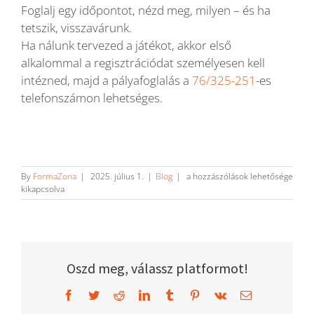
Foglalj egy időpontot, nézd meg, milyen – és ha
tetszik, visszavárunk.
Ha nálunk tervezed a játékot, akkor első
alkalommal a regisztrációdat személyesen kell
intézned, majd a pályafoglalás a
76/325-251
-es
telefonszámon lehetséges.
Kevés
By
FormaZona
|
2025. július 1.
|
Blog
|
a hozzászólások lehetősége
időd
kikapcsolva
jut
a
sportolásra?
Próbáld
ki
a
Oszd meg, válassz platformot!
Squash-
t!
Facebook
Twitter
Reddit
LinkedIn
Tumblr
Pinterest
Vk
Email
bejegyzéshez