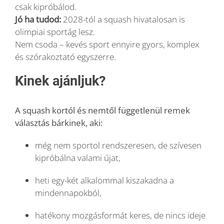
csak kipróbálod.
Jó ha tudod:
2028-tól a squash hivatalosan is
olimpiai sportág lesz.
Nem csoda – kevés sport ennyire gyors, komplex
és szórakoztató egyszerre.
Kinek ajánljuk?
A squash kortól és nemtől függetlenül remek
választás bárkinek, aki:
még nem sportol rendszeresen, de szívesen
kipróbálna valami újat,
heti egy-két alkalommal kiszakadna a
mindennapokból,
hatékony mozgásformát keres, de nincs ideje