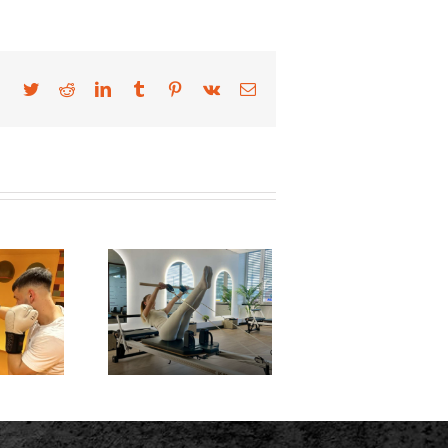
Facebook
Twitter
Reddit
LinkedIn
Tumblr
Pinterest
Vk
Email