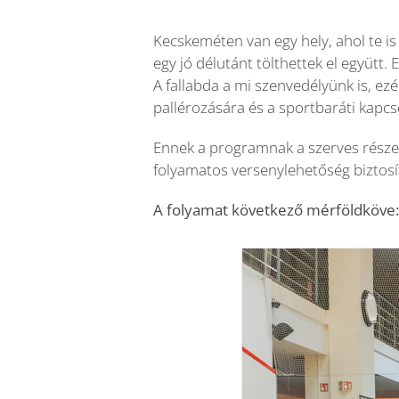
Kecskeméten van egy hely, ahol te is
egy jó délutánt tölthettek el együtt.
A fallabda a mi szenvedélyünk is, ez
pallérozására és a sportbaráti kapcs
Ennek a programnak a szerves rész
folyamatos versenylehetőség biztosí
A folyamat következő mérföldköve: