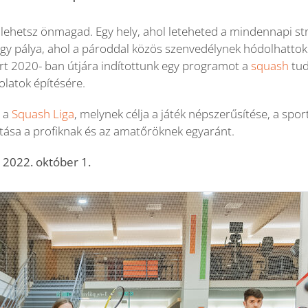
 lehetsz önmagad. Egy hely, ahol leteheted a mindennapi str
 Egy pálya, ahol a pároddal közös szenvedélynek hódolhattok.
ért 2020- ban útjára indítottunk egy programot a
squash
tud
olatok építésére.
e a
Squash Liga
, melynek célja a játék népszerűsítése, a spo
tása a profiknak és az amatőröknek egyaránt.
 2022. október 1.