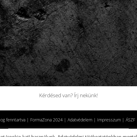
Kérdésed van? Írj nekünk!
jog fenntartva | FormaZona 2024 |
Adatvédelem
|
Impresszum
|
ÁSZF
et (cookie-kat) használunk.
Adatvédelmi tájékoztató
nkban megtal