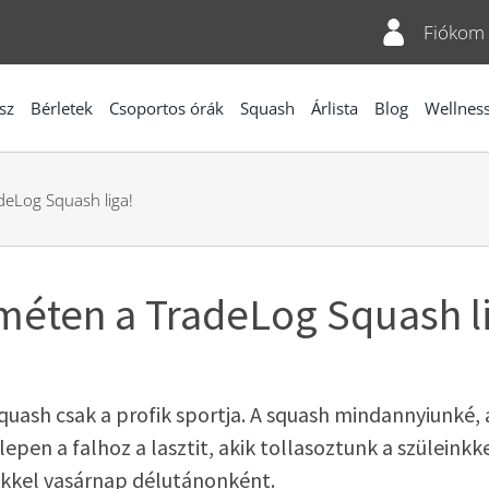
Fiókom
sz
Bérletek
Csoportos órák
Squash
Árlista
Blog
Wellnes
deLog Squash liga!
eméten a TradeLog Squash l
uash csak a profik sportja. A squash mindannyiunké, a
epen a falhoz a lasztit, akik tollasoztunk a szüleinkke
nkkel vasárnap délutánonként.