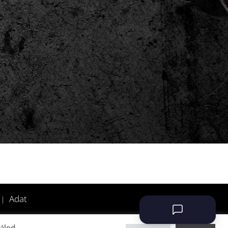
Írjon nekünk
Adat
 |
álod,