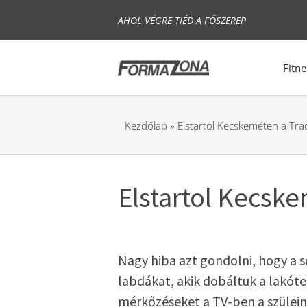
Skip
AHOL VÉGRE TIÉD A FŐSZEREP
to
content
Fitne
Kezdőlap
»
Elstartol Kecskeméten a Tra
Elstartol Kecsk
Nagy hiba azt gondolni, hogy a sq
labdákat, akik dobáltuk a lakótel
mérkőzéseket a TV-ben a szülei