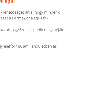
h liga!
nk lehetőséget arra, hogy mindenki
ását a FormaZona squash-
azzuk, a győztesek pedig megkapják
y életforma, ami lendületben és