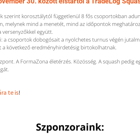
ovember 30. között elstartol a TradeLog Squas
ek szerint korosztálytól függetlenül 8 fős csoportokban adu
 melynek mind a menetét, mind az időpontok meghatároz
a versenyzőkkel együtt.
 a csoportok dobogósait a nyolchetes turnus végén jutalm
 a következő eredményhirdetésig birtokolhatnak.
pont. A FormaZona életérzés. Közösség. A squash pedig eg
gát.
ra te is
!