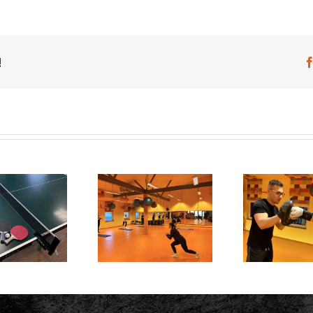
a
TradeLog
Squash
liga!
bejegyzéshez
!