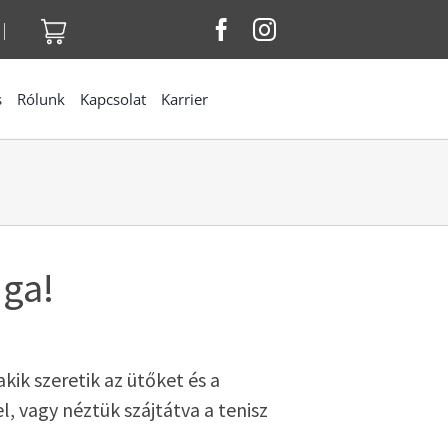
|
s
Rólunk
Kapcsolat
Karrier
iga!
kik szeretik az ütőket és a
l, vagy néztük szájtátva a tenisz