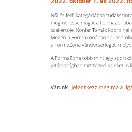
2022. október 1. és 2022. n
Női és férfi kategóriában tudásszint
megméresse magát a FormaZonában,
szakértője, Konfár Tamás koordinál 
Megéri a FormaZonában squash-olni:
a FormaZona vándorserleget, melyet
A FormaZona több mint egy sportköz
jótársaságban tart téged. Minket. A li
Várunk,
jelentkezz még ma a ligá