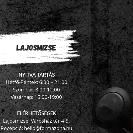
NYITVA TARTÁS
×
FormaZona chatbot
Hétfő-Péntek: 6:00 – 21:00
Szombat: 8:00-12:00
Vasárnap: 15:00-19:00
ELÉRHETŐSÉGEK
Lajosmizse, Városház tér 4-5.
Recepció:
hello@formazona.hu