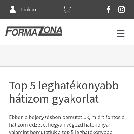
Skip
Fiókom
to
content
Tog
Navi
Fitnesz
Bérletek
Top 5 leghatékonyabb
Csoportos órák
hátizom gyakorlat
Squash
Ebben a bejegyzésben bemutatjuk, miért fontos a
hátizom edzése, hogyan végezd hatékonyan,
Árlista
valamint bemutatjuk a top 5 leghatékonyabb