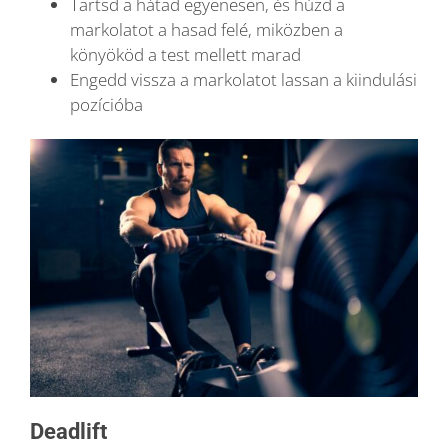
Tartsd a hátad egyenesen, és húzd a
markolatot a hasad felé, miközben a
könyököd a test mellett marad
Engedd vissza a markolatot lassan a kiindulási
pozícióba
Deadlift