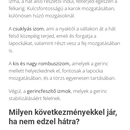
izma, a hát alsó részétől indul, felterjed egészen a
felkarig. Kulcsfontosságú a karok mozgatásában,
különösen húzó mozgásoknál.
A
csuklyás izom
, ami a nyaktól a vállakon át a hát
felső közepéig terjed, emeli és forgatja a
lapockákat, valamint részt vesz a fej mozgatásában
is.
A
kis és nagy rombuszizom,
amelyek a gerinc
mellett helyezkednek el, fontosak a lapocka
mozgatásában, és a törzs egyenesen tartásában.
Végül, a
gerincfeszítő izmok
, melyek a gerinc
stabilizálásáért felelnek.
Milyen következményekkel jár,
ha nem edzel hátra?