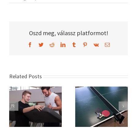
leghatékonyabb
hátizom
gyakorlat
bejegyzéshez
Oszd meg, válassz platformot!
Facebook
Twitter
Reddit
LinkedIn
Tumblr
Pinterest
Vk
Email
Related Posts