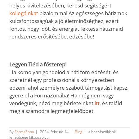
helyes kivitelezésében, keresd segítségért
kollegáinkat
bizalommal!
Az egészséges hátizmok
kulcsfontosságúak a jó életminőséghez, ezért
fontos, hogy időt, és energiát fektess hátizmaid
rendszeres erősítésébe, edzésébe!
Legyen Tiéd a főszerep!
Ha komolyan gondolod a hátizom edzését, és
szeretnél egy professzionális környezetben
edzeni, ahol személyre szabott támogatást kapsz,
gyere el a FormaZonába! Ha még nem vagy
vendégünk, nézd meg bérleteinket
itt
, és találd
meg a számodra legmegfelelőbbet.
Top
By
FormaZona
|
2024. február 14.
|
Blog
|
a hozzászólások
5
lehetősége kikapcsolva