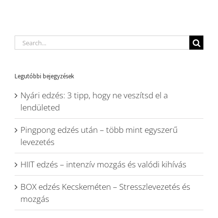
Search
for:
Legutóbbi bejegyzések
Nyári edzés: 3 tipp, hogy ne veszítsd el a
lendületed
Pingpong edzés után – több mint egyszerű
levezetés
HIIT edzés – intenzív mozgás és valódi kihívás
BOX edzés Kecskeméten – Stresszlevezetés és
mozgás