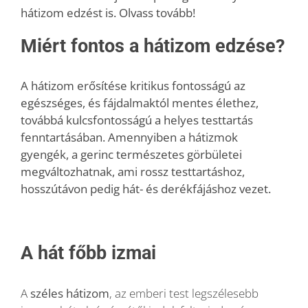
hátizom edzést is. Olvass tovább!
Blog
Miért fontos a hátizom edzése?
Wellness
A hátizom erősítése kritikus fontosságú az
egészséges, és fájdalmaktól mentes élethez,
továbbá
kulcsfontosságú a helyes testtartás
Rólunk
fenntartásában. Amennyiben a hátizmok
gyengék, a gerinc természetes görbületei
megváltozhatnak, ami rossz testtartáshoz,
Kapcsolat
hosszútávon pedig hát- és derékfájáshoz vezet.
Karrier
A hát főbb izmai
A
széles hátizom
, az emberi test legszélesebb