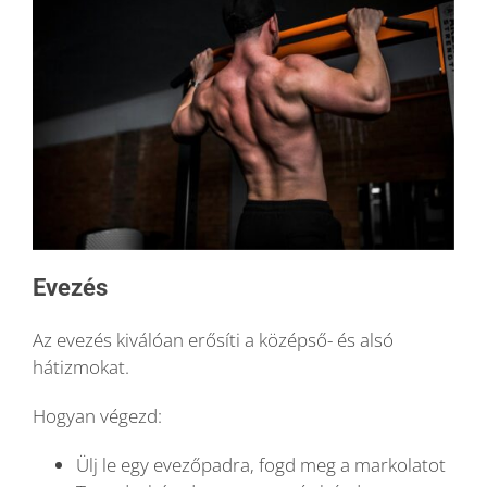
Evezés
Az evezés kiválóan erősíti a középső- és alsó
hátizmokat.
Hogyan végezd:
Ülj le egy evezőpadra, fogd meg a markolatot