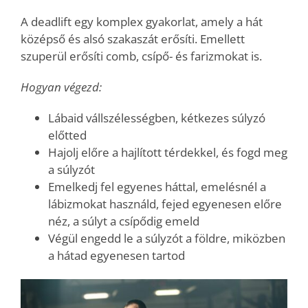
A deadlift egy komplex gyakorlat, amely a hát
középső és alsó szakaszát erősíti. Emellett
szuperül erősíti comb, csípő- és farizmokat is.
Hogyan végezd:
Lábaid vállszélességben, kétkezes súlyzó
előtted
Hajolj előre a hajlított térdekkel, és fogd meg
a súlyzót
Emelkedj fel egyenes háttal, emelésnél a
lábizmokat használd, fejed egyenesen előre
néz, a súlyt a csípődig emeld
Végül engedd le a súlyzót a földre, miközben
a hátad egyenesen tartod