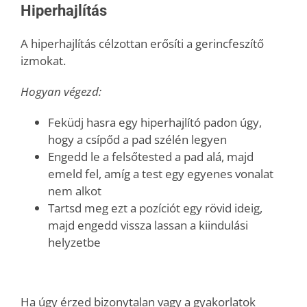
Hiperhajlítás
A hiperhajlítás célzottan erősíti a gerincfeszítő
izmokat.
Hogyan végezd:
Feküdj hasra egy hiperhajlító padon úgy,
hogy a csípőd a pad szélén legyen
Engedd le a felsőtested a pad alá, majd
emeld fel, amíg a test egy egyenes vonalat
nem alkot
Tartsd meg ezt a pozíciót egy rövid ideig,
majd engedd vissza lassan a kiindulási
helyzetbe
Ha úgy érzed bizonytalan vagy a gyakorlatok