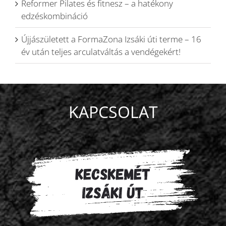
Reformer Pilates és fitnesz – a hatékony
edzéskombináció
Újjászületett a FormaZona Izsáki úti terme – 16
év után teljes arculatváltás a vendégekért!
KAPCSOLAT