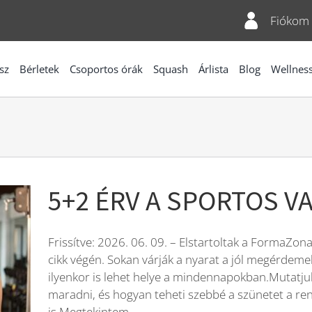
Fiókom
sz
Bérletek
Csoportos órák
Squash
Árlista
Blog
Wellnes
5+2 ÉRV A SPORTOS V
Frissítve: 2026. 06. 09. – Elstartoltak a FormaZona 
cikk végén. Sokan várják a nyarat a jól megérdeme
ilyenkor is lehet helye a mindennapokban.Mutatju
maradni, és hogyan teheti szebbé a szünetet a re
is Megtekintem