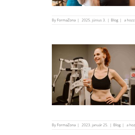
5+2
By
FormaZona
|
2025. június 3.
|
Blog
|
a hozz
ÉRV
A
SPORT
VAKÁC
MELLE
bejegy
Edző
By
FormaZona
|
2023. január 25.
|
Blog
|
a hoz
csak