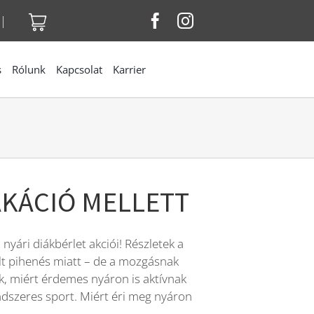
|
s
Rólunk
Kapcsolat
Karrier
AKÁCIÓ MELLETT
nyári diákbérlet akciói! Részletek a
lt pihenés miatt – de a mozgásnak
k, miért érdemes nyáron is aktívnak
ndszeres sport. Miért éri meg nyáron