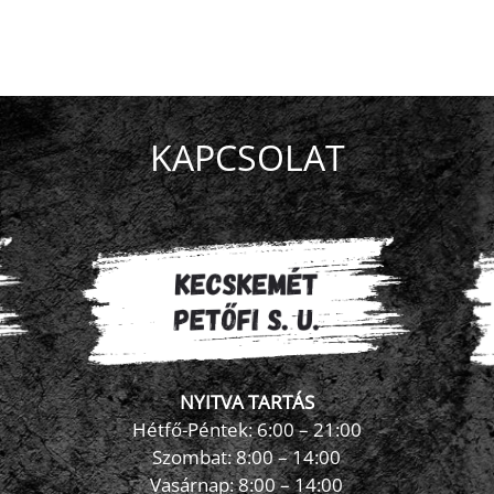
t
rek
dell
jű
k?
yzéshez
KAPCSOLAT
NYITVA TARTÁS
Hétfő-Péntek: 6:00 – 21:00
Szombat: 8:00 – 14:00
Vasárnap: 8:00 – 14:00