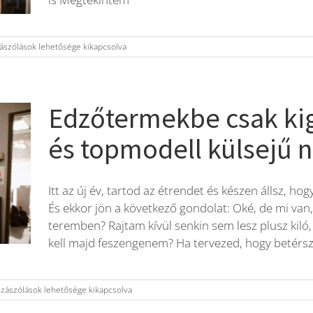
ászólások lehetősége kikapcsolva
OS
IÓ
Edzőtermekbe csak ki
TT
zéshez
és topmodell külsejű n
Itt az új év, tartod az étrendet és készen állsz, h
És ekkor jön a következő gondolat: Oké, de mi van
teremben? Rajtam kívül senkin sem lesz plusz kiló
kell majd feszengenem? Ha tervezed, hogy betér
termekbe
zászólások lehetősége kikapcsolva