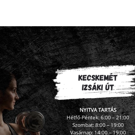
kigyúr
embe
és
topmo
külse
nők
járna
bejeg
NYITVA TARTÁS
Hétfő-Péntek: 6:00 – 21:00
Szombat: 8:00 – 19:00
Vasárnap: 14:00 – 19:00