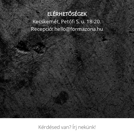
ELÉRHETŐSÉGEK
Kecskemét, Petőfi S. u. 18-20.
Recepció: hello@formazona.hu
Kérdésed van? Írj nekünk!