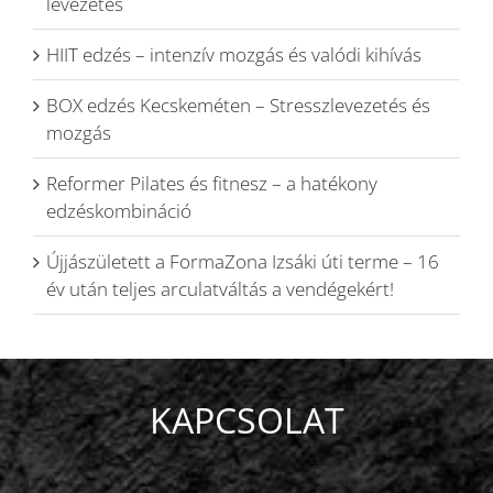
levezetés
HIIT edzés – intenzív mozgás és valódi kihívás
BOX edzés Kecskeméten – Stresszlevezetés és
mozgás
Reformer Pilates és fitnesz – a hatékony
edzéskombináció
Újjászületett a FormaZona Izsáki úti terme – 16
év után teljes arculatváltás a vendégekért!
KAPCSOLAT