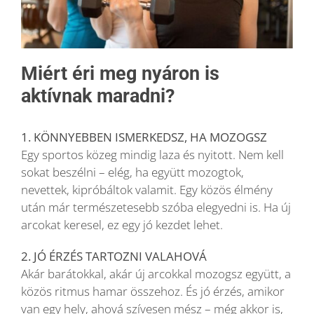
Miért éri meg nyáron is
aktívnak maradni?
1. KÖNNYEBBEN ISMERKEDSZ, HA MOZOGSZ
Egy sportos közeg mindig laza és nyitott. Nem kell
sokat beszélni – elég, ha együtt mozogtok,
nevettek, kipróbáltok valamit. Egy közös élmény
után már természetesebb szóba elegyedni is. Ha új
arcokat keresel, ez egy jó kezdet lehet.
2. JÓ ÉRZÉS TARTOZNI VALAHOVÁ
Akár barátokkal, akár új arcokkal mozogsz együtt, a
közös ritmus hamar összehoz. És jó érzés, amikor
van egy hely, ahová szívesen mész – még akkor is,