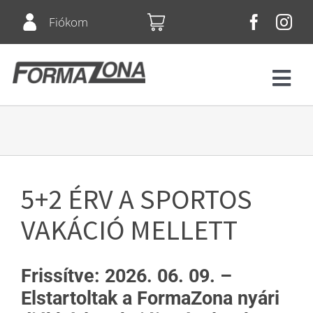
Skip
Fiókom
to
content
Tog
Navi
Fitnesz
Bérletek
5+2 ÉRV A SPORTOS
Csoportos órák
VAKÁCIÓ MELLETT
Squash
Frissítve: 2026. 06. 09. –
Elstartoltak a FormaZona nyári
Árlista