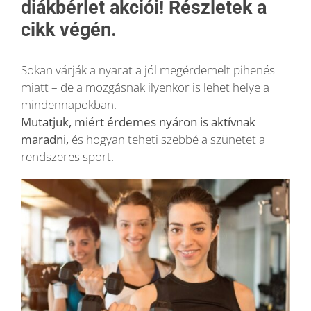
diákbérlet akciói! Részletek a
cikk végén.
Blog
Sokan várják a nyarat a jól megérdemelt pihenés
Wellness
miatt – de a mozgásnak ilyenkor is lehet helye a
mindennapokban.
Mutatjuk, miért érdemes nyáron is aktívnak
Rólunk
maradni,
és hogyan teheti szebbé a szünetet a
rendszeres sport.
Kapcsolat
Karrier