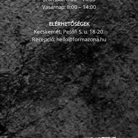
Vasárnap: 8:00 – 14:00
ELÉRHETŐSÉGEK
Kecskemét, Petőfi S. u. 18-20.
Recepció: hello@formazona.hu