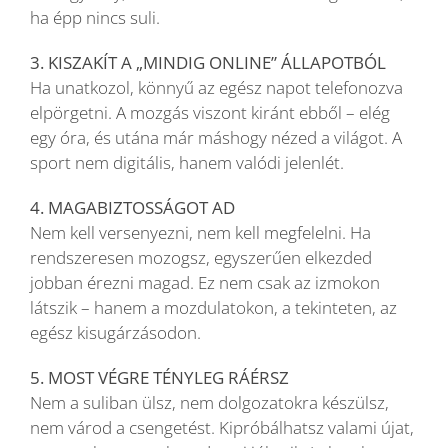
ha épp nincs suli.
3. KISZAKÍT A „MINDIG ONLINE” ÁLLAPOTBÓL
Ha unatkozol, könnyű az egész napot telefonozva
elpörgetni. A mozgás viszont kiránt ebből – elég
egy óra, és utána már máshogy nézed a világot. A
sport nem digitális, hanem valódi jelenlét.
4. MAGABIZTOSSÁGOT AD
Nem kell versenyezni, nem kell megfelelni. Ha
rendszeresen mozogsz, egyszerűen elkezded
jobban érezni magad. Ez nem csak az izmokon
látszik – hanem a mozdulatokon, a tekinteten, az
egész kisugárzásodon.
5. MOST VÉGRE TÉNYLEG RÁÉRSZ
Nem a suliban ülsz, nem dolgozatokra készülsz,
nem várod a csengetést. Kipróbálhatsz valami újat,