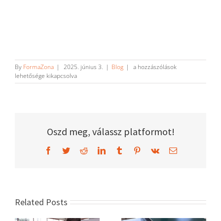
5+2
By
FormaZona
|
2025. június 3.
|
Blog
|
a hozzászólások
ÉRV
lehetősége kikapcsolva
A
SPORTOS
VAKÁCIÓ
MELLETT
bejegyzéshez
Oszd meg, válassz platformot!
Facebook
Twitter
Reddit
LinkedIn
Tumblr
Pinterest
Vk
Email
Related Posts