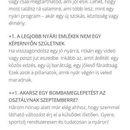
vagy csak megtarthatod, ami jól esik. Lehet, hogy
most találsz rá valamire, ami több lesz, mint egy
nyári program – akár egy új szokás, közösség vagy
élmény.
+1. A LEGJOBB NYÁRI EMLÉKEK NEM EGY
KÉPERNYŐN SZÜLETNEK
Ha visszagondolsz egy jó nyárra, ritkán egy videó
vagy poszt jut eszedbe. Inkább az, amit átéltél: egy
közös edzés, egy új barátság, egy jóleső fáradtság.
Ezek azok a pillanatok, amik nyár végén is veled
maradnak.
++1. AKARSZ EGY BOMBAMEGLEPETÉST AZ
OSZTÁLYNAK SZEPTEMBERRE?
Három hónap alatt már elég ahhoz, hogy szemmel
látható változást érj el a külsődet illetően. Gyere,
sportolj rendszeresen és tudatosan a nyáron!