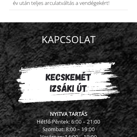
év után teljes arculatváltás a vendégekért!
KAPCSOLAT
NYITVA TARTÁS
Hétfő-Péntek: 6:00 – 21:00
Szombat: 8:00 – 19:00
Vasárnap: 14:00 – 19:00