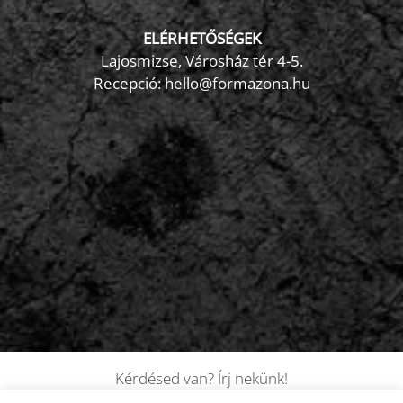
ELÉRHETŐSÉGEK
Lajosmizse, Városház tér 4-5.
Recepció:
hello@formazona.hu
Kérdésed van? Írj nekünk!