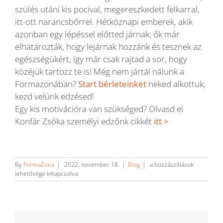
szülés utáni kis pocival, megereszkedett felkarral,
itt-ott narancsbőrrel. Hétköznapi emberek, akik
azonban egy lépéssel előtted járnak: ők már
elhatározták, hogy lejárnak hozzánk és tesznek az
egészségükért, így már csak rajtad a sor, hogy
közéjük tartozz te is! Még nem jártál nálunk a
Formazonában?
Start bérleteinket
neked alkottuk,
kezd velünk edzésed!
Egy kis motivációra van szükséged? Olvasd el
Konfár Zsóka személyi edzőnk cikkét
itt >
Mi
By
FormaZona
|
2022. november 18.
|
Blog
|
a hozzászólások
az
lehetősége kikapcsolva
a
BCAA
és
miért
ajánlott