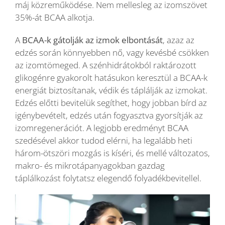
máj közreműködése. Nem mellesleg az izomszövet
35%-át BCAA alkotja.
A
BCAA-k gátolják az izmok elbontását
, azaz az
edzés során könnyebben nő, vagy kevésbé csökken
az izomtömeged. A szénhidrátokból raktározott
glikogénre gyakorolt hatásukon keresztül a BCAA-k
energiát biztosítanak, védik és táplálják az izmokat.
Edzés előtti bevitelük segíthet, hogy jobban bírd az
igénybevételt, edzés után fogyasztva gyorsítják az
izomregenerációt. A legjobb eredményt BCAA
szedésével akkor tudod elérni, ha legalább heti
három-ötszöri mozgás is kíséri, és mellé változatos,
makro- és mikrotápanyagokban gazdag
táplálkozást folytatsz elegendő folyadékbevitellel.