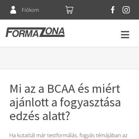
Skip
Fiókom
to
content
Tog
Navi
Fitnesz
Bérletek
Mi az a BCAA és miért
Csoportos órák
ajánlott a fogyasztása
edzés alatt?
Squash
Ha kutattál már testformálás, fogyás témájában az
Árlista