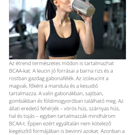
Az étrend természetes módon is tartalmazhat
BCAA-kat. A leucin jó forrásai a barna rizs és a
rostban gazdag gabonafélék. Az izoleucint a
magvak, főként a mandula és a kesudió
tartalmazza. A valin gabonákban, sajtban,
gombákban és földimogyoróban található meg. Az
állati eredetű fehérjék – vörös hús, szárnyas hús,
hal és tojás – egyben tartalmazzák mindhárom
BCAA-t. Éppen ezért egyáltalán nem kötelező
kiegészítő formájában is bevinni azokat. Azonban a