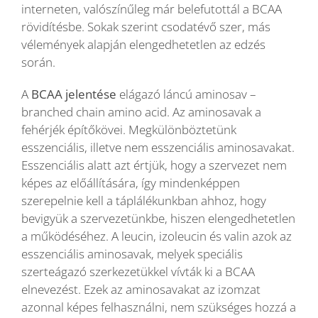
interneten, valószínűleg már belefutottál a BCAA
rövidítésbe. Sokak szerint csodatévő szer, más
Blog
vélemények alapján elengedhetetlen az edzés
során.
Wellness
A
BCAA jelentése
elágazó láncú aminosav –
branched chain amino acid. Az aminosavak a
fehérjék építőkövei. Megkülönböztetünk
Rólunk
esszenciális, illetve nem esszenciális aminosavakat.
Esszenciális alatt azt értjük, hogy a szervezet nem
Kapcsolat
képes az előállítására, így mindenképpen
szerepelnie kell a táplálékunkban ahhoz, hogy
bevigyük a szervezetünkbe, hiszen elengedhetetlen
Karrier
a működéséhez. A leucin, izoleucin és valin azok az
esszenciális aminosavak, melyek speciális
szerteágazó szerkezetükkel vívták ki a BCAA
elnevezést. Ezek az aminosavakat az izomzat
azonnal képes felhasználni, nem szükséges hozzá a