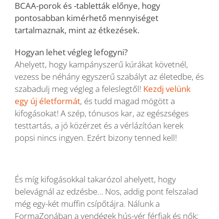
BCAA-porok és -tabletták előnye, hogy
pontosabban kimérhető mennyiséget
tartalmaznak, mint az étkezések.
Hogyan lehet végleg lefogyni?
Ahelyett, hogy kampányszerű kúrákat követnél,
vezess be néhány egyszerű szabályt az életedbe, és
szabadulj meg végleg a feleslegtől!
Kezdj velünk
egy új életformát
, és tudd magad mögött a
kifogásokat! A szép, tónusos kar, az egészséges
testtartás, a jó közérzet és a vérlázítóan kerek
popsi nincs ingyen. Ezért bizony tenned kell!
És míg kifogásokkal takarózol ahelyett, hogy
belevágnál az edzésbe… Nos, addig pont felszalad
még egy-két muffin csípőtájra. Nálunk a
FormaZonában a vendégek hús-vér férfiak és nők;