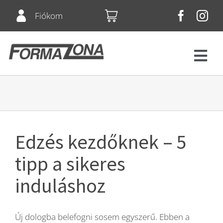
Skip
Fiókom
to
content
Tog
Navi
Fitnesz
Bérletek
Edzés kezdőknek – 5
Csoportos órák
tipp a sikeres
induláshoz
Squash
Új dologba belefogni sosem egyszerű. Ebben a
Árlista