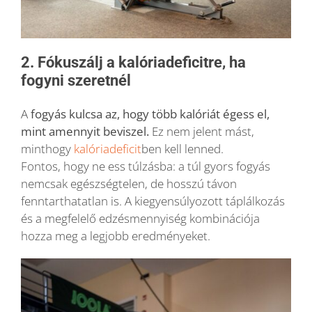
2. Fókuszálj a kalóriadeficitre, ha
fogyni szeretnél
A
fogyás kulcsa az, hogy több kalóriát égess el,
mint amennyit beviszel.
Ez nem jelent mást,
minthogy
kalóriadeficit
ben kell lenned.
Fontos, hogy ne ess túlzásba: a túl gyors fogyás
nemcsak egészségtelen, de hosszú távon
fenntarthatatlan is. A kiegyensúlyozott táplálkozás
és a megfelelő edzésmennyiség kombinációja
hozza meg a legjobb eredményeket.