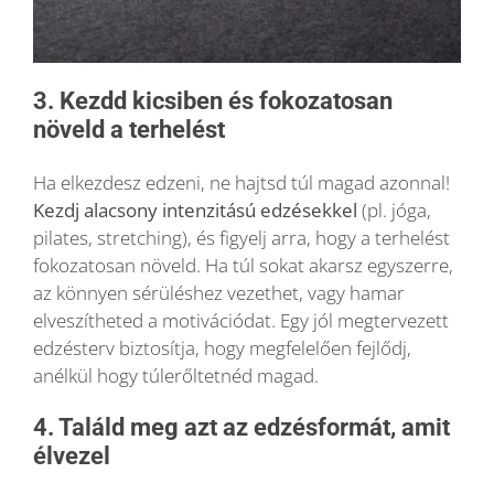
3. Kezdd kicsiben és fokozatosan
növeld a terhelést
Ha elkezdesz edzeni, ne hajtsd túl magad azonnal!
Kezdj alacsony intenzitású edzésekkel
(pl. jóga,
pilates, stretching), és figyelj arra, hogy a terhelést
fokozatosan növeld. Ha túl sokat akarsz egyszerre,
az könnyen sérüléshez vezethet, vagy hamar
elveszítheted a motivációdat. Egy jól megtervezett
edzésterv biztosítja, hogy megfelelően fejlődj,
anélkül hogy túlerőltetnéd magad.
4. Találd meg azt az edzésformát, amit
élvezel