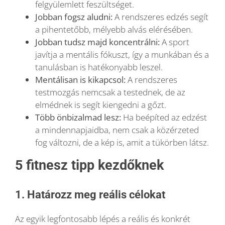
felgyülemlett feszültséget.
Jobban fogsz aludni:
A rendszeres edzés segít
a pihentetőbb, mélyebb alvás elérésében.
Jobban tudsz majd koncentrálni:
A sport
javítja a mentális fókuszt, így a munkában és a
tanulásban is hatékonyabb leszel.
Mentálisan is kikapcsol:
A rendszeres
testmozgás nemcsak a testednek, de az
elmédnek is segít kiengedni a gőzt.
Több önbizalmad lesz:
Ha beépíted az edzést
a mindennapjaidba, nem csak a közérzeted
fog változni, de a kép is, amit a tükörben látsz.
5 fitnesz tipp kezdőknek
1. Határozz meg reális célokat
Az egyik legfontosabb lépés a reális és konkrét