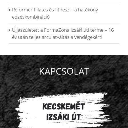
Reformer Pilates és fitnesz – a hatékony
edzéskombináció
Újjászületett a FormaZona Izsáki úti terme – 16
év után teljes arculatváltás a vendégekért!
KAPCSOLAT