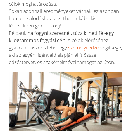
célok meghatározása.
Sokan azonnali eredményeket várnak, ez azonban
hamar csalódáshoz vezethet. Inkább kis
lépésekben gondolkodj!
Például,
ha fogyni szeretnél, tűzz ki heti fél-egy
kilogrammos fogyási célt
. A célok eléréséhez
gyakran hasznos lehet egy
személyi edző
segítsége,
aki az egyéni igényeid alapján állít össze
edzéstervet, és szakértelmével támogat az úton.