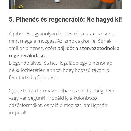
5. Pihenés és regeneráció: Ne hagyd ki!
A pihenés ugyanolyan fontos része az edzésnek,
mint maga a mozgás. Az izmok akkor fejlődnek,
amikor pihensz, ezért
adj időt a szervezetednek a
regenerálódásra
.
Elegendő alvás, és heti legalább egy pihenőnap
nélkülözhetetlen ahhoz, hogy hosszú távon is
fenntartsd a fejlődést.
Gyere te is a FormaZonába edzeni, ha még nem
vagy vendégünk! Próbáld ki a különböző
edzésformákat, és találd meg azt, ami igazán
inspirál!