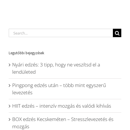
Search
for:
Legutóbbi bejegyzések
Nyári edzés: 3 tipp, hogy ne veszítsd el a
lendületed
Pingpong edzés után – több mint egyszerű
levezetés
HIIT edzés – intenzív mozgás és valódi kihívás
BOX edzés Kecskeméten – Stresszlevezetés és
mozgás