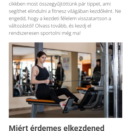
cikkben most összegyűjtöttünk pár tippet, ami
segíthet elindulni a fitnesz világában kezdőként. Ne
Blog
engedd, hogy a kezdeti félelem visszatartson a
változástól! Olvass tovább, és kezdj el
rendszeresen sportolni még ma!
Wellness
Rólunk
Kapcsolat
Karrier
Miért érdemes elkezdened