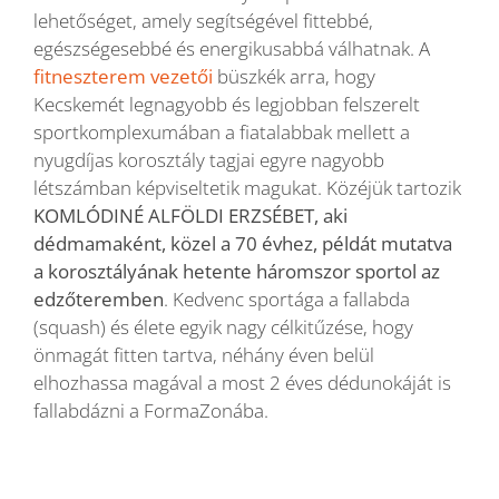
lehetőséget, amely segítségével fittebbé,
egészségesebbé és energikusabbá válhatnak. A
Blog
fitneszterem vezetői
büszkék arra, hogy
Kecskemét legnagyobb és legjobban felszerelt
sportkomplexumában a fiatalabbak mellett a
Wellness
nyugdíjas korosztály tagjai egyre nagyobb
létszámban képviseltetik magukat. Közéjük tartozik
Rólunk
KOMLÓDINÉ ALFÖLDI ERZSÉBET, aki
dédmamaként, közel a 70 évhez, példát mutatva
a korosztályának hetente háromszor sportol az
Kapcsolat
edzőteremben
. Kedvenc sportága a fallabda
(squash) és élete egyik nagy célkitűzése, hogy
önmagát fitten tartva, néhány éven belül
Karrier
elhozhassa magával a most 2 éves dédunokáját is
fallabdázni a FormaZonába.