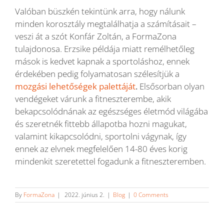
Valóban büszkén tekintünk arra, hogy nálunk
minden korosztály megtalálhatja a számításait –
veszi át a szót Konfár Zoltán, a FormaZona
tulajdonosa. Erzsike példája miatt remélhetőleg
mások is kedvet kapnak a sportoláshoz, ennek
érdekében pedig folyamatosan szélesítjük a
mozgási lehetőségek palettáját
.
Elsősorban olyan
vendégeket várunk a fitneszterembe, akik
bekapcsolódnának az egészséges életmód világába
és szeretnék fittebb állapotba hozni magukat,
valamint kikapcsolódni, sportolni vágynak, így
ennek az elvnek megfelelően 14-80 éves korig
mindenkit szeretettel fogadunk a fitneszteremben.
By
FormaZona
|
2022. június 2.
|
Blog
|
0 Comments