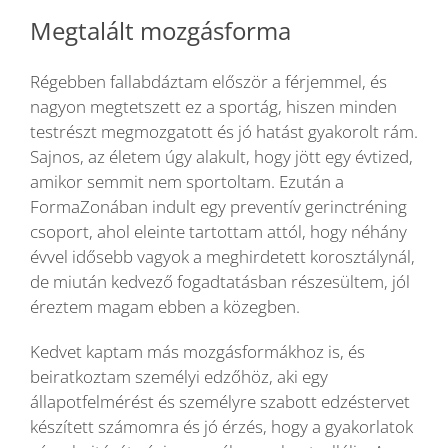
Megtalált mozgásforma
Régebben fallabdáztam először a férjemmel, és
nagyon megtetszett ez a sportág, hiszen minden
testrészt megmozgatott és jó hatást gyakorolt rám.
Sajnos, az életem úgy alakult, hogy jött egy évtized,
amikor semmit nem sportoltam. Ezután a
FormaZonában indult egy preventív gerinctréning
csoport, ahol eleinte tartottam attól, hogy néhány
évvel idősebb vagyok a meghirdetett korosztálynál,
de miután kedvező fogadtatásban részesültem, jól
éreztem magam ebben a közegben.
Kedvet kaptam más mozgásformákhoz is, és
beiratkoztam személyi edzőhöz, aki egy
állapotfelmérést és személyre szabott edzéstervet
készített számomra és jó érzés, hogy a gyakorlatok