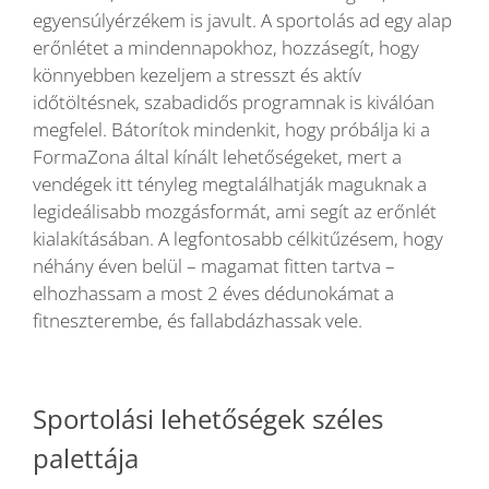
egyensúlyérzékem is javult. A sportolás ad egy alap
erőnlétet a mindennapokhoz, hozzásegít, hogy
könnyebben kezeljem a stresszt és aktív
időtöltésnek, szabadidős programnak is kiválóan
megfelel. Bátorítok mindenkit, hogy próbálja ki a
FormaZona által kínált lehetőségeket, mert a
vendégek itt tényleg megtalálhatják maguknak a
legideálisabb mozgásformát, ami segít az erőnlét
kialakításában. A legfontosabb célkitűzésem, hogy
néhány éven belül – magamat fitten tartva –
elhozhassam a most 2 éves dédunokámat a
fitneszterembe, és fallabdázhassak vele.
Sportolási lehetőségek széles
palettája