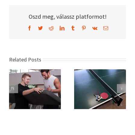
Oszd meg, válassz platformot!
Facebook
Twitter
Reddit
LinkedIn
Tumblr
Pinterest
Vk
Email
Related Posts