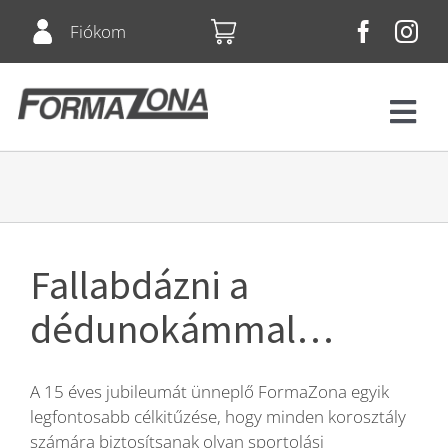
Skip
Fiókom
to
content
Tog
Navi
Fitnesz
Bérletek
Fallabdázni a
Csoportos órák
dédunokámmal…
Squash
A 15 éves jubileumát ünneplő FormaZona egyik
legfontosabb célkitűzése, hogy minden korosztály
Árlista
számára biztosítsanak olyan sportolási