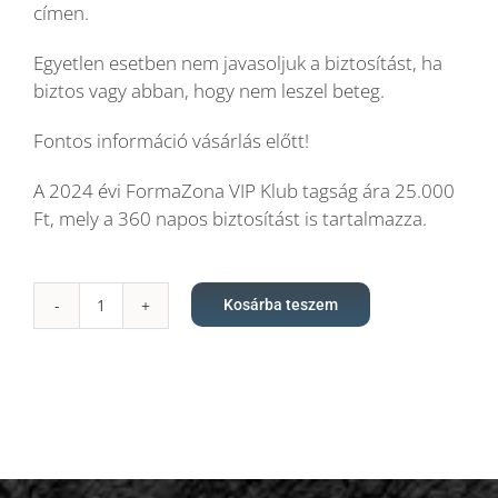
címen.
Egyetlen esetben nem javasoljuk a biztosítást, ha
biztos vagy abban, hogy nem leszel beteg.
Fontos információ vásárlás előtt!
A 2024 évi FormaZona VIP Klub tagság ára 25.000
Ft, mely a 360 napos biztosítást is tartalmazza.
Kosárba teszem
Betegség,
baleset
biztosítás
360
napra
mennyiség