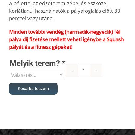
A bélettel az edzőterem gépei és eszközei
korlátlanul használhatók a pályafoglalás előtt 30
perccel vagy utána.
Minden további vendég (harmadik-negyedik) fél
pálya díj fizetése mellett veheti igénybe a Squash
pályát és a fitnesz gépeket!
Melyik terem?
*
Squash
20
alkalmas
Kosárba teszem
bérlet
|
hétköznap
délelőtt
és
hétvégén