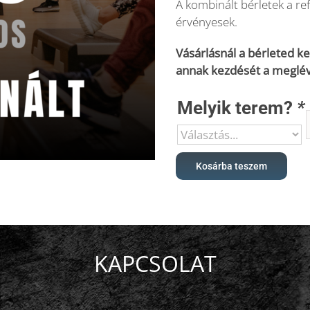
A kombinált bérletek a r
érvényesek.
Vásárlásnál a bérleted k
annak kezdését a meglévő
Melyik terem?
*
Kosárba teszem
KAPCSOLAT