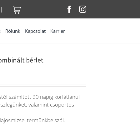
|
s
Rólunk
Kapcsolat
Karrier
ombinált bérlet
ástól számított 90 napig korlátlanul
észlegünket, valamint csoportos
 lajosmizsei termünkbe szól.