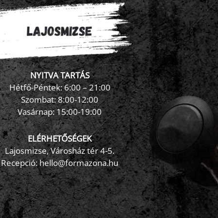
NYITVA TARTÁS
×
FormaZona chatbot
Hétfő-Péntek: 6:00 – 21:00
Szombat: 8:00-12:00
Vasárnap: 15:00-19:00
ELÉRHETŐSÉGEK
Lajosmizse, Városház tér 4-5.
Recepció:
hello@formazona.hu