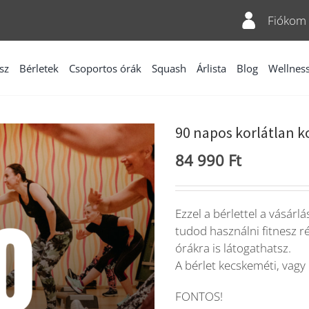
Fiókom
sz
Bérletek
Csoportos órák
Squash
Árlista
Blog
Wellnes
90 napos korlátlan k
84 990
Ft
Ezzel a bérlettel a vásárl
tudod használni fitnesz r
órákra is látogathatsz.
A bérlet kecskeméti, vagy
FONTOS!