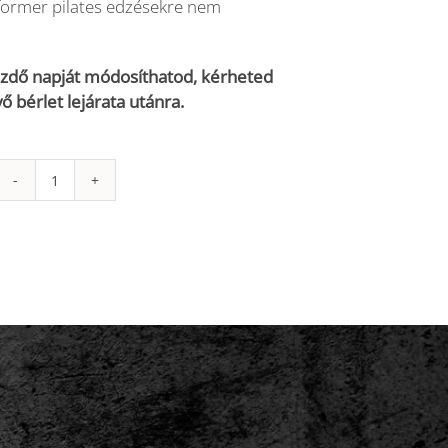
eformer pilates edzésekre nem
ezdő napját módosíthatod, kérheted
 bérlet lejárata utánra.
90
napos
korlátlan
kombinált
bérlet
mennyiség