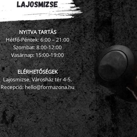
NYITVA TARTÁS
×
FormaZona chatbot
Hétfő-Péntek: 6:00 – 21:00
Szombat: 8:00-12:00
Vasárnap: 15:00-19:00
ELÉRHETŐSÉGEK
Lajosmizse, Városház tér 4-5.
Recepció:
hello@formazona.hu