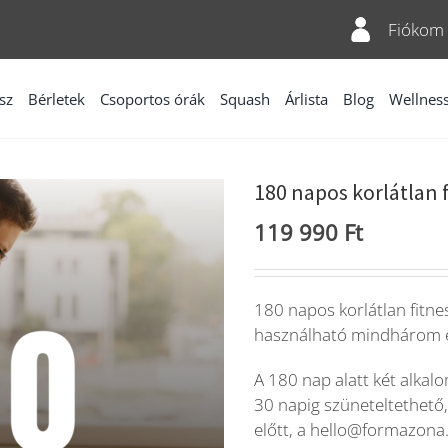
Fiókom
sz
Bérletek
Csoportos órák
Squash
Árlista
Blog
Wellnes
180 napos korlátlan f
119 990
Ft
180 napos korlátlan fitne
használható mindhárom 
A 180 nap alatt két alk
30 napig szüneteltethető
előtt, a hello@formazona.h