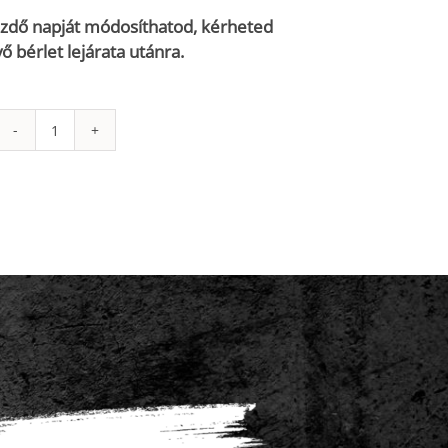
ezdő napját módosíthatod, kérheted
 bérlet lejárata utánra.
180
napos
korlátlan
fitnesz
bérlet
mennyiség