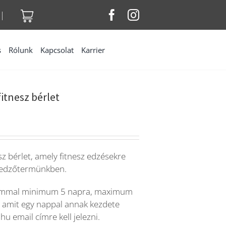
|
s
Rólunk
Kapcsolat
Karrier
itnesz bérlet
sz bérlet, amely fitnesz edzésekre
edzőtermünkben.
alommal minimum 5 napra, maximum
, amit egy nappal annak kezdete
u email címre kell jelezni.