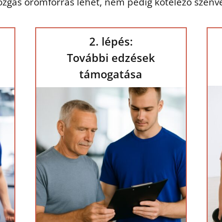
zgás örömforrás lehet, nem pedig kötelező szenv
2. lépés:
További edzések
támogatása