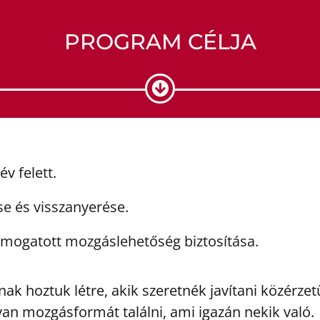
PROGRAM CÉLJA
v felett.
 és visszanyerése.
ámogatott mozgáslehetőség biztosítása.
k hoztuk létre, akik szeretnék javítani közérzet
an mozgásformát találni, ami igazán nekik való.