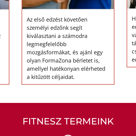
H
Az első edzést követően
e
személyi edzőnk segít
v
z
kiválasztani a számodra
t
legmegfelelőbb
c
mozgásformákat, és ajánl egy
e
olyan FormaZona bérletet is,
amellyel hatékonyan elérheted
a kitűzött céljaidat.
FITNESZ TERMEINK