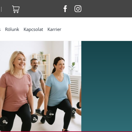
|
s
Rólunk
Kapcsolat
Karrier