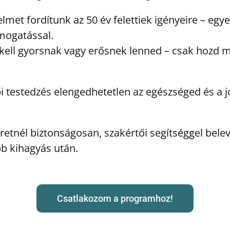
met fordítunk az 50 év felettiek igényeire – egye
mogatással.
 kell gyorsnak vagy erősnek lenned – csak hozd 
pi testedzés elengedhetetlen az egészséged és a 
retnél biztonságosan, szakértői segítséggel bele
b kihagyás után.
Csatlakozom a programhoz!