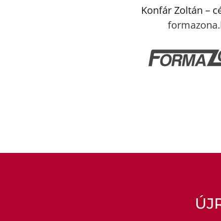
Konfár Zoltán – c
formazona.
ÚJ