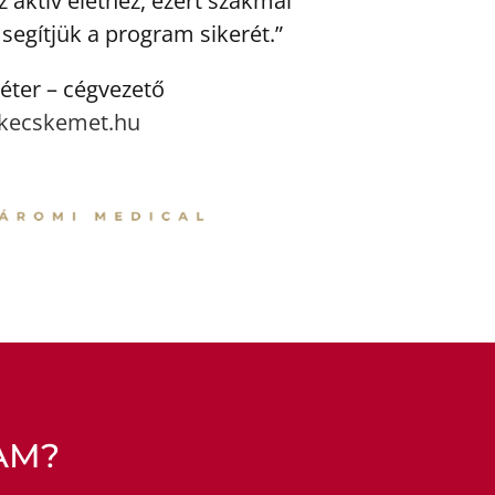
 aktív élethez, ezért szakmai
segítjük a program sikerét.”
éter – cégvezető
kecskemet.hu
AM?