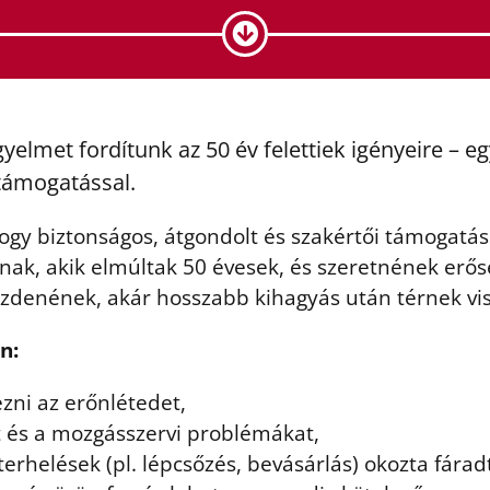
elmet fordítunk az 50 év felettiek igényeire – e
 támogatással.
hogy biztonságos, átgondolt és szakértői támogatáss
nak, akik elmúltak 50 évesek, és szeretnének er
ezdenének, akár hosszabb kihagyás után térnek vis
n:
zni az erőnlétedet,
 és a mozgásszervi problémákat,
erhelések (pl. lépcsőzés, bevásárlás) okozta fárad