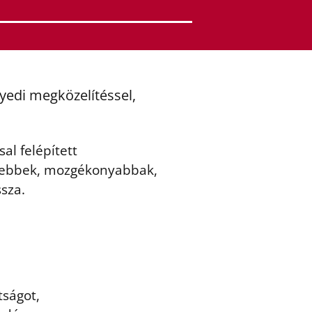
gyedi megközelítéssel,
al felépített
ősebbek, mozgékonyabbak,
sza.
tságot,