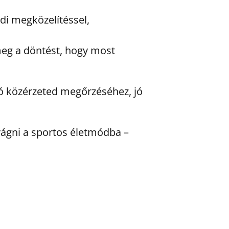
di megközelítéssel,
meg a döntést, hogy most
jó közérzeted megőrzéséhez, jó
vágni a sportos életmódba –