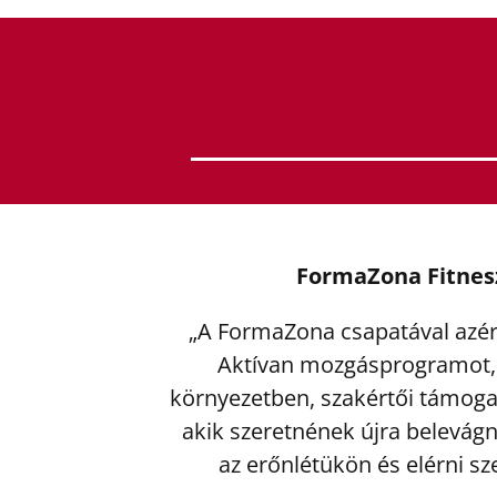
FormaZona Fitnes
„A FormaZona csapatával azért
Aktívan mozgásprogramot,
környezetben, szakértői támogat
akik szeretnének újra belevágn
az erőnlétükön és elérni sz