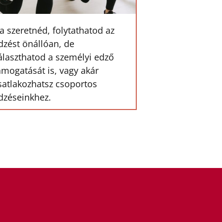
a szeretnéd, folytathatod az
dzést önállóan, de
álaszthatod a személyi edző
ámogatását is, vagy akár
satlakozhatsz csoportos
dzéseinkhez.