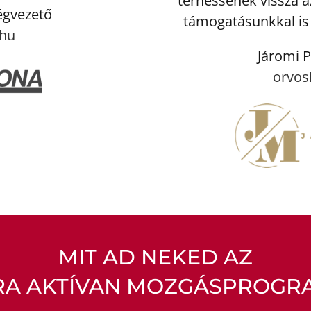
térhessenek vissza az
égvezető
támogatásunkkal is 
hu
Járomi P
orvos
MIT AD NEKED AZ
RA AKTÍVAN MOZGÁSPROGR