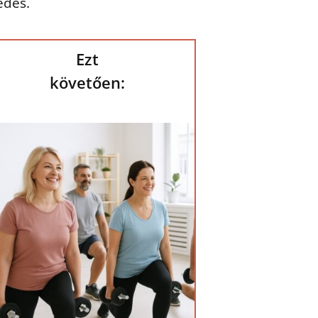
edés.
Ezt
követően: