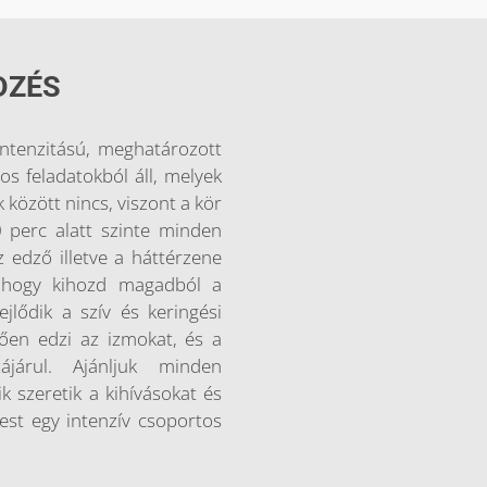
DZÉS
enzitású, meghatározott
yos feladatokból áll, melyek
 között nincs, viszont a kör
0 perc alatt szinte minden
dző illetve a háttérzene
, hogy kihozd magadból a
lődik a szív és keringési
ően edzi az izmokat, és a
zájárul. Ajánljuk minden
 szeretik a kihívásokat és
est egy intenzív csoportos