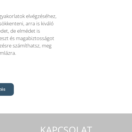
gyakorlatok elvégzéséhez,
sökkenteni, arra is kiváló
det, de elmédet is
leszt és magabiztosságot
dzésre számíthatsz, meg
mlázra.
zés
KAPCSOLAT