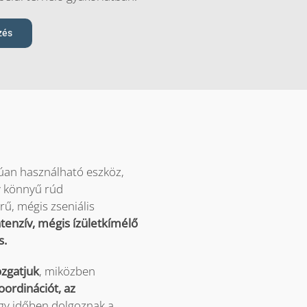
zés
úan használható eszköz,
y könnyű rúd
rű, mégis zseniális
ntenzív, mégis ízületkímélő
s.
ozgatjuk
, miközben
oordinációt, az
Egy időben dolgoznak a