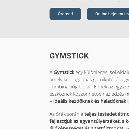
Órarend
Online bejelentke
GYMSTICK
A
Gymstick
egy különleges, sokoldal
amely két rugalmas gumikötél és eg
kombinációjából áll. Ennek az egysze
eszköznek köszönhetően az edzés
i
–
ideális kezdőknek és haladóknak i
Az órák során a
teljes testedet átm
fejlesztjük az egyen­súlyérzéket, a k
állóképességet és a tartóizmokat
. 