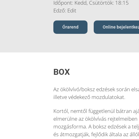
Időpont: Kedd, Csütörtök: 18:15
Edző: Edit
Órarend
Online bejelentke
BOX
Az ökölvívó/boksz edzések során elsa
illetve védekező mozdulatokat.
Kortól, nemtől függetlenül bátran ajá
elmerülne az ökölvívás rejtelmeiben 
mozgásforma. A boksz edzések a telj
és átmozgatják, fejlődik általa az ál