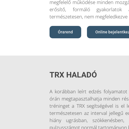
megfelelő működése minden mozgás
erősítő, formáló gyakorlatok a
természetesen, nem megfeledkezve 
Órarend
Online bejelentke
TRX HALADÓ
A korábban leírt edzés folyamatot 
órán megtapasztalhatja minden rés
tréninget a TRX segítségével is el 
természetesen az interval jellegű 
hiány ugrásban, szökkenésben,
pulzusszámot normál tartományon be