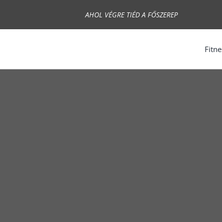
Skip
AHOL VÉGRE TIÉD A FŐSZEREP
to
content
Fitne