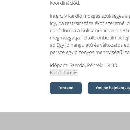
koordinációd.
Intenzív kardió mozgás szükséges a 
így, ha testzsírszázalékot szeretnél c
edzésforma.A boksz nemcsak a teste
megmozgatja, feltölt: önbizalmat fej
ad!Egy jó hangulatú és változatos e
persze egy bizonyos mennyiségű izo
Időpont: Szerda, Péntek: 19:30
Edző: Tamás
Órarend
Online bejelentke