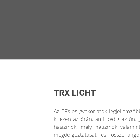
TRX LIGHT
Az TRX-es gyakorlatok legjellemzőb
ki ezen az órán, ami pedig az ún. „
hasizmok, mély hátizmok valamin
megdolgoztatását és összehango