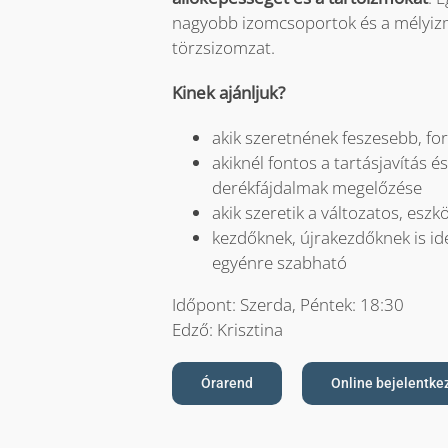
nagyobb izomcsoportok és a mélyizm
törzsizomzat.
Kinek ajánljuk?
akik szeretnének feszesebb, fo
akiknél fontos a tartásjavítás és
derékfájdalmak megelőzése
akik szeretik a változatos, esz
kezdőknek, újrakezdőknek is ide
egyénre szabható
Időpont: Szerda, Péntek: 18:30
Edző: Krisztina
Órarend
Online bejelentke