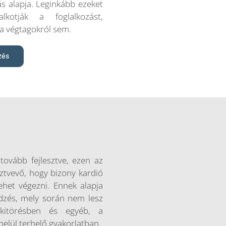
 alapja. Leginkább ezeket
lkotják a foglalkozást,
a végtagokról sem.
zés
tovább fejlesztve, ezen az
ztvevő, hogy bizony kardió
lehet végezni. Ennek alapja
edzés, mely során nem lesz
 kitörésben és egyéb, a
lül terhelő gyakorlatban.