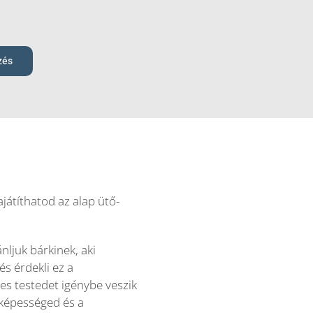
zés
játíthatod az alap ütő-
nljuk bárkinek, aki
és érdekli ez a
es testedet igénybe veszik
lóképességed és a