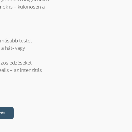
ok is – különösen a
rmásabb testet
 a hát- vagy
közös edzéseket
ális – az intenzitás
zés