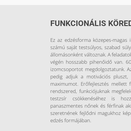
FUNKCIONÁLIS KÖRE
Ez az edzésforma közepes-magas int
számú saját testsúlyos, szabad súl
állomásonként változnak. A feladatok
végén hosszabb pihenőidő van. 6
izomcsoportot megdolgoztatunk. Az e
pedig adjuk a motivációs pluszt
maximumot. Erőfejlesztés mellett fej
rendszered, funkciójuknak megfelel
testzsír csökkenéséhez is hoz
panaszmentes nőnek és férfinak akik
szeretnének fejlődni magukhoz kép
edzés formájában.