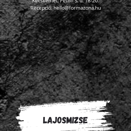
Kecskemét, Petőfi S. u. 18-20.
Recepció: hello@formazona.hu