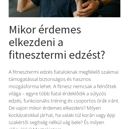
Blog
Mikor érdemes
Wellness
elkezdeni a
fitnesztermi edzést?
Rólunk
A fitnesztermi edzés fiataloknak megfelelő szakmai
Kapcsolat
támogatással biztonságos és hasznos
mozgásforma lehet. A fitnesz nemcsak a felnőttek
Karrier
világa – egyre több fiatal érdeklődik a súlyzós
edzés, funkcionális tréning és csoportos órák iránt.
De vajon mikor érdemes elkezdeni? Milyen
kockázatokkal járhat, ha valaki túl korán vagy épp
szakértői segítség nélkül vág bele? És milyen