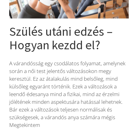
Blog
Szülés utáni edzés –
Wellness
Hogyan kezdd el?
Rólunk
A várandósság egy csodálatos folyamat, amelynek
során a női test jelentős változásokon megy
Kapcsolat
keresztül. Ez az átalakulás mind belsőleg, mind
külsőleg egyaránt történik. Ezek a változások a
leendő édesanya mind a fizikai, mind az érzelmi
Karrier
jólétének minden aspektusára hatással lehetnek.
Bár ezek a változások teljesen normálisak és
szükségesek, a várandós anya számára mégis
Megtekintem