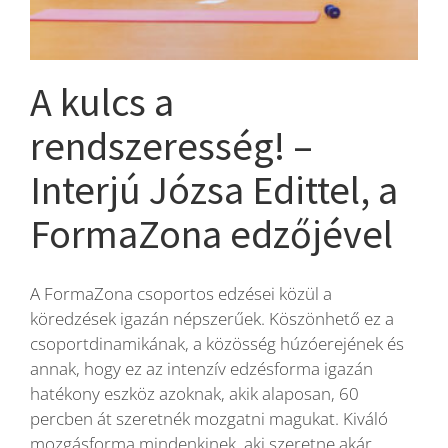
Blog
A kulcs a
Wellness
rendszeresség! –
Interjú Józsa Edittel, a
Rólunk
FormaZona edzőjével
Kapcsolat
A FormaZona csoportos edzései közül a
köredzések igazán népszerűek. Köszönhető ez a
Karrier
csoportdinamikának, a közösség húzóerejének és
annak, hogy ez az intenzív edzésforma igazán
hatékony eszköz azoknak, akik alaposan, 60
percben át szeretnék mozgatni magukat. Kiváló
mozgásforma mindenkinek, aki szeretne akár