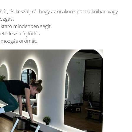
uhát, és készülj rá, hogy az órákon sportzokniban vagy
ozgás.
oktató mindenben segít.
tő lesz a fejlődés.
 a mozgás örömét.