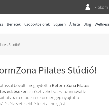
Fiókom
sz
Bérletek
Csoportos órák
Squash
Árlista
Blog
Wellnes
ates Stúdió!
formZona Pilates Stúdió!
atással bővült: megnyitott a
ReformZona Pilates
ates edzéseken
is részt vehetsz. Ez az innovatív
jait ötvözi a modern reformer gép nyújtotta
á és élvezetesebbé teszi a mozgást.