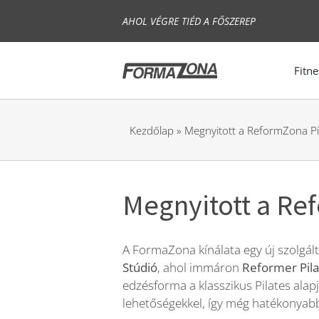
Skip
AHOL VÉGRE TIÉD A FŐSZEREP
to
content
Fitne
Kezdőlap
»
Megnyitott a ReformZona Pil
Megnyitott a Re
A FormaZona kínálata egy új szolgált
Stúdió
, ahol immáron
Reformer Pil
edzésforma a klasszikus Pilates alap
lehetőségekkel, így még hatékonyabb