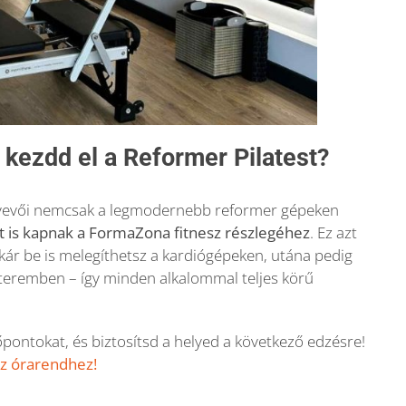
kezdd el a Reformer Pilatest?
tvevői nemcsak a legmodernebb reformer gépeken
t is kapnak a FormaZona fitnesz részlegéhez
. Ez azt
 akár be is melegíthetsz a kardiógépeken, utána pedig
szteremben – így minden alkalommal teljes körű
ontokat, és biztosítsd a helyed a következő edzésre!
az órarendhez!