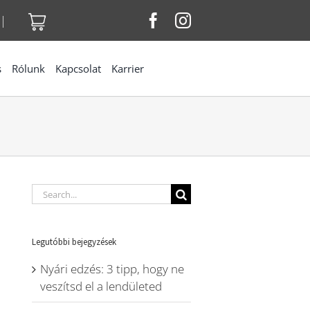
|
s
Rólunk
Kapcsolat
Karrier
Search
for:
Legutóbbi bejegyzések
Nyári edzés: 3 tipp, hogy ne
veszítsd el a lendületed