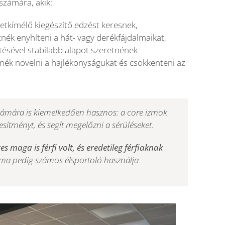
zámára, akik:
ületkímélő kiegészítő edzést keresnek,
tnék enyhíteni a hát- vagy derékfájdalmaikat,
sítésével stabilabb alapot szeretnének
tnék növelni a hajlékonyságukat és csökkenteni az
számára is kiemelkedően hasznos: a core izmok
eljesítményt, és segít megelőzni a sérüléseket.
s maga is férfi volt, és eredetileg férfiaknak
ma pedig számos élsportoló használja