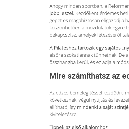
Ahogy minden sportban, a Reformer P
jobb leszel.
Kezdőként érdemes heti 
gépet és magabiztosan eligazodj a 
köszönhetően a mozdulatok egyre te
bekapcsolsz, amelyek létezéséről tal
A Pilateshez tartozik egy sajátos „ny
elsőre szokatlannak tűnhetnek. De a
összhangba kerül, és ez adja a módsz
Mire számíthatsz az e
Az edzés bemelegítéssel kezdődik, ma
következnek, végül nyújtás és levezet
állítható, így
mindenki a saját szintj
kivitelezésre.
Tippek az első alkalomhoz