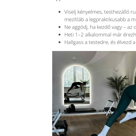
Viselj kényelmes, testhezálló r
mezítláb a legpraktikusabb a m
Ne aggódj, ha kezdő vagy – az 
Heti 1–2 alkalommal már érezhe
Hallgass a testedre, és élvezd