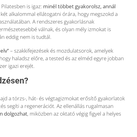
ilatesben is igaz:
minél többet gyakorolsz, annál
két alkalommal ellátogatni órára, hogy megszokd a
használatában. A rendszeres gyakorlásnak
rmészetesebbé válnak, és olyan mély izmokat is
án eddig nem is tudtál.
elv”
– szakkifejezések és mozdulatsorok, amelyek
hogy haladsz előre, a tested és az elméd egyre jobban
er igazi erejét.
dzésen?
jd a törzs-, hát- és végtagizmokat erősítő gyakorlatok
és segíti a regenerációt. Az ellenállás rugalmasan
én dolgozhat
, miközben az oktató végig figyel a helyes