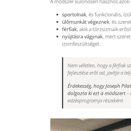
A módszer különösen hasznos azok s
sportolnak
, és funkcionális, íz
ülőmunkát végeznek
, és szere
férfiak
, akik a törzsizmaik erő
nyújtásra vágynak
, mert szere
izomfeszültséget.
Nem véletlen, hogy a férfiak 
fejlesztése erőt ad, javítja a t
Érdekesség, hogy Joseph Pilate
dolgozta ki ezt a módszert
– 
edzésprogramja részeként.