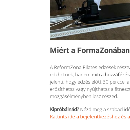
Miért a FormaZonában 
A ReformZona Pilates edzések rész
edzhetnek, hanem
extra hozzáférés
jelenti, hogy edzés előtt 30 perccel
erősíthetsz vagy nyújthatsz a fitne
mozgásélményben lesz részed.
Kipróbálnád?
Nézd meg a szabad időp
Kattints ide a bejelentkezéshez és 