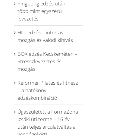
Pingpong edzés után –
több mint egyszerű
levezetés
HIIT edzés – intenzív
mozgás és valódi kihívás
BOX edzés Kecskeméten –
Stresszlevezetés és
mozgás
Reformer Pilates és fitnesz
– a hatékony
edzéskombináció
Újjászületett a FormaZona
Izsáki úti terme – 16 év
után teljes arculatváltás a
vendégekért!