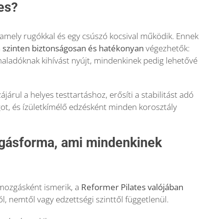
es?
, amely rugókkal és egy csúszó kocsival működik. Ennek
szinten biztonságosan és hatékonyan
végezhetők:
aladóknak kihívást nyújt, mindenkinek pedig lehetővé
járul a helyes testtartáshoz, erősíti a stabilitást adó
ot, és ízületkímélő edzésként minden korosztály
zgásforma, ami mindenkinek
 mozgásként ismerik, a
Reformer Pilates valójában
l, nemtől vagy edzettségi szinttől függetlenül.