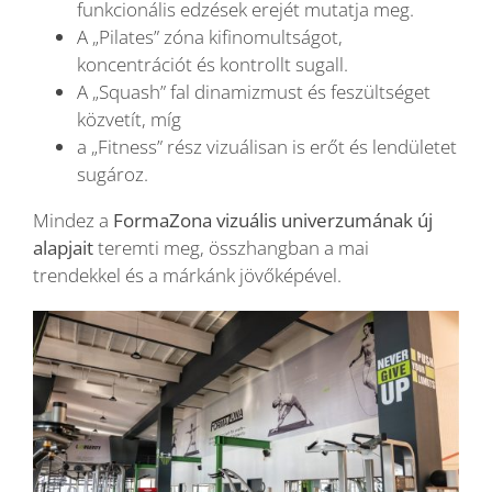
funkcionális edzések erejét mutatja meg.
A „Pilates” zóna kifinomultságot,
koncentrációt és kontrollt sugall.
A „Squash” fal dinamizmust és feszültséget
közvetít, míg
a „Fitness” rész vizuálisan is erőt és lendületet
sugároz.
Mindez a
FormaZona vizuális univerzumának új
alapjait
teremti meg, összhangban a mai
trendekkel és a márkánk jövőképével.