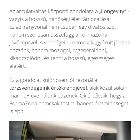
Az arculatváltás központi gondolata a „
Longevity
” –
vagyis a hosszú, minőségi élet támogatása.
Ez az irányvonal nem csupán egy divatos szó,
hanem szorosan összefügg a FormaZona
jövőképével: A vendégeink nemcsak „gyúrni” jönnek
hozzánk, hanem mozogni, regenerálódni,
kikapcsolódni, és tenni a hosszú, egészséges
életért.
Ez a gondolat különösen jól rezonál a
törzsvendégeink értékrendjével
, akik közül sokan
már 10+ éve nálunk edzenek. Ők értékelik, hogy a
FormaZona nemcsak testet, hanem életminőséget
is épít.