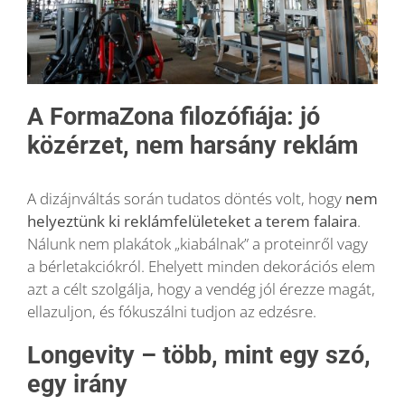
A FormaZona filozófiája: jó
közérzet, nem harsány reklám
A dizájnváltás során tudatos döntés volt, hogy
nem
helyeztünk ki reklámfelületeket a terem falaira
.
Nálunk nem plakátok „kiabálnak” a proteinről vagy
a bérletakciókról. Ehelyett minden dekorációs elem
azt a célt szolgálja, hogy a vendég jól érezze magát,
ellazuljon, és fókuszálni tudjon az edzésre.
Longevity – több, mint egy szó,
egy irány