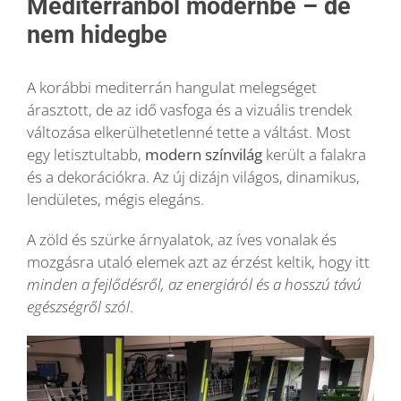
Mediterránból modernbe – de
nem hidegbe
A korábbi mediterrán hangulat melegséget
árasztott, de az idő vasfoga és a vizuális trendek
változása elkerülhetetlenné tette a váltást. Most
egy letisztultabb,
modern színvilág
került a falakra
és a dekorációkra. Az új dizájn világos, dinamikus,
lendületes, mégis elegáns.
A zöld és szürke árnyalatok, az íves vonalak és
mozgásra utaló elemek azt az érzést keltik, hogy itt
minden a fejlődésről, az energiáról és a hosszú távú
egészségről szól
.