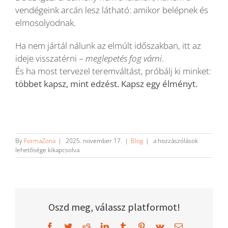
vendégeink arcán lesz látható: amikor belépnek és
elmosolyodnak.
Ha nem jártál nálunk az elmúlt időszakban, itt az
ideje visszatérni –
meglepetés fog várni
.
És ha most tervezel teremváltást, próbálj ki minket:
többet kapsz, mint edzést. Kapsz egy élményt.
Újjászületett
By
FormaZona
|
2025. november 17.
|
Blog
|
a hozzászólások
a
lehetősége kikapcsolva
FormaZona
Izsáki
úti
terme
–
16
Oszd meg, válassz platformot!
év
után
Facebook
Twitter
Reddit
LinkedIn
Tumblr
Pinterest
Vk
Email