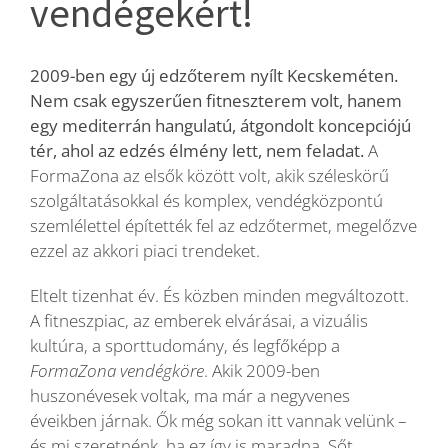
vendégekért!
Blog
2009-ben egy új edzőterem nyílt Kecskeméten.
Nem csak egyszerűen fitneszterem volt, hanem
Wellness
egy mediterrán hangulatú, átgondolt koncepciójú
tér, ahol az edzés élmény lett, nem feladat.
A
FormaZona az elsők között volt, akik széleskörű
Rólunk
szolgáltatásokkal és komplex, vendégközpontú
szemlélettel építették fel az edzőtermet, megelőzve
ezzel az akkori piaci trendeket.
Kapcsolat
Eltelt tizenhat év. És közben minden megváltozott.
Karrier
A fitneszpiac, az emberek elvárásai, a vizuális
kultúra, a sporttudomány, és legfőképp a
FormaZona vendégköre
. Akik 2009-ben
huszonévesek voltak, ma már a negyvenes
éveikben járnak. Ők még sokan itt vannak velünk –
és mi szeretnénk, ha ez így is maradna. Sőt,