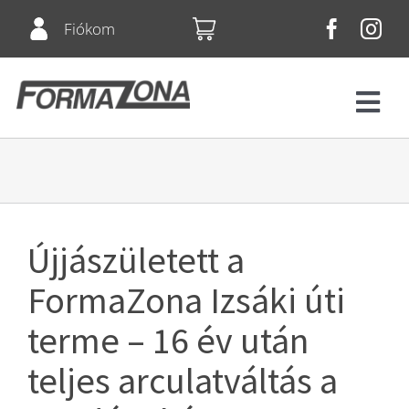
Skip
Fiókom
to
content
Tog
Navi
Fitnesz
Bérletek
Újjászületett a
Csoportos órák
FormaZona Izsáki úti
terme – 16 év után
Squash
teljes arculatváltás a
Árlista