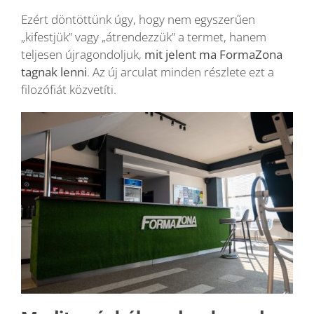
Ezért döntöttünk úgy, hogy nem egyszerűen
„kifestjük” vagy „átrendezzük” a termet, hanem
teljesen újragondoljuk,
mit jelent ma FormaZona
tagnak lenni
. Az új arculat minden részlete ezt a
filozófiát közvetíti.