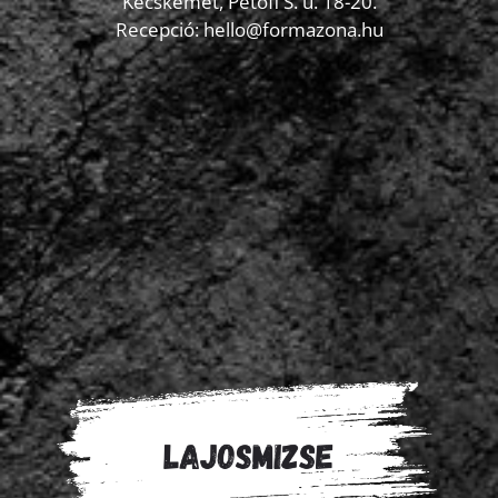
Kecskemét, Petőfi S. u. 18-20.
Recepció: hello@formazona.hu