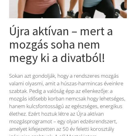
Blog
Újra aktívan – mert a
Wellness
mozgás soha nem
megy ki a divatból!
Rólunk
Sokan azt gondolják, hogy a rendszeres mozgás
Kapcsolat
valami olyasmi, amit a húszas-harmincas éveinkre
szabtak. Pedig a valóság épp az ellenkezője: a
Karrier
mozgás idősebb korban nemcsak hogy lehetséges,
hanem kulcsfontosságú az egészséges, energikus
élethez. Ezért hoztuk létre az Újra aktívan
mozgásprogramot – egy olyan edzésrendszert,
amelyet kifejezetten az 50 év feletti korosztály