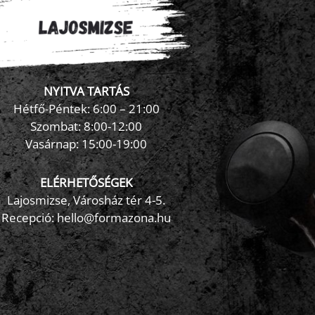
NYITVA TARTÁS
×
FormaZona chatbot
Hétfő-Péntek: 6:00 – 21:00
Szombat: 8:00-12:00
Vasárnap: 15:00-19:00
ELÉRHETŐSÉGEK
Lajosmizse, Városház tér 4-5.
Recepció:
hello@formazona.hu