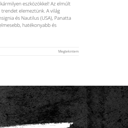
kármilyen eszközökkel! Az elmúlt
s trendet elemeztünk. A világ
Insignia és Nautilus (USA), Panatta
yelmesebb, hatékonyabb és
Megtekintem