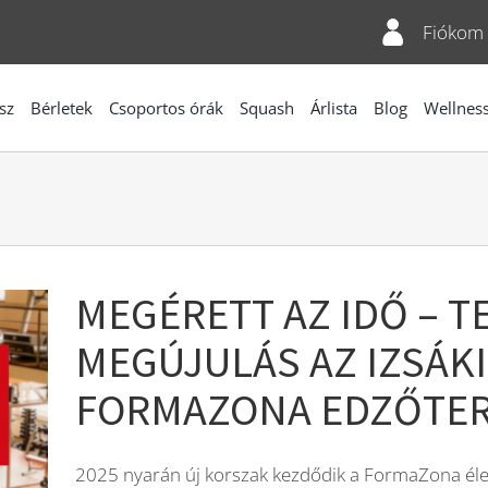
Fiókom
sz
Bérletek
Csoportos órák
Squash
Árlista
Blog
Wellnes
MEGÉRETT AZ IDŐ – T
MEGÚJULÁS AZ IZSÁKI
FORMAZONA EDZŐTE
2025 nyarán új korszak kezdődik a FormaZona élet