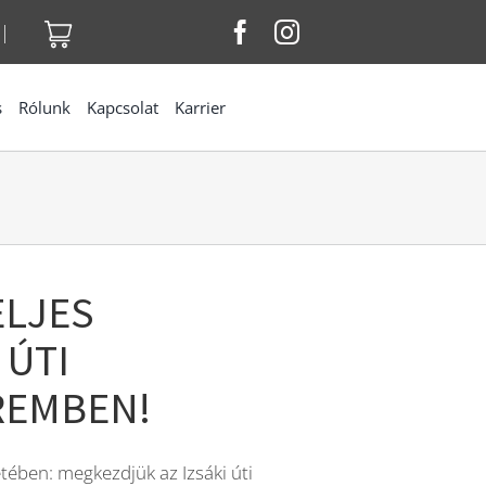
|
s
Rólunk
Kapcsolat
Karrier
ELJES
 ÚTI
REMBEN!
ében: megkezdjük az Izsáki úti