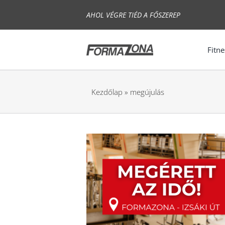
Skip
AHOL VÉGRE TIÉD A FŐSZEREP
to
content
Fitne
Kezdőlap
»
megújulás