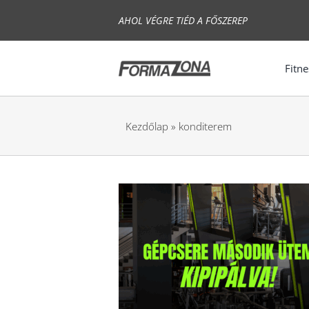
Skip
AHOL VÉGRE TIÉD A FŐSZEREP
to
content
Fitne
Kezdőlap
»
konditerem