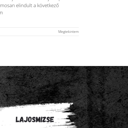
amosan elindult a következő
em
Megtekintem