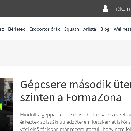
Fiókom
sz
Bérletek
Csoportos órák
Squash
Árlista
Blog
Wellnes
Gépcsere második ütem
szinten a FormaZona
Elindult a gépparkcsere második fázisa, és ezzel va
érkeztek az Izsáki úti edzőterem Kecskemét lakói 
végi első fázisban már megmutattuk, hogy nem fé