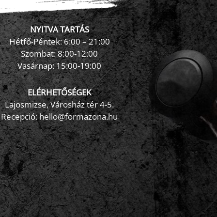
NYITVA TARTÁS
×
FormaZona chatbot
Hétfő-Péntek: 6:00 – 21:00
Szombat: 8:00-12:00
Vasárnap: 15:00-19:00
ELÉRHETŐSÉGEK
Lajosmizse, Városház tér 4-5.
Recepció:
hello@formazona.hu