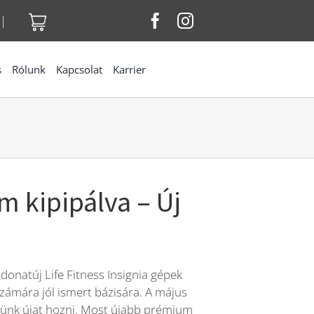
|
s
Rólunk
Kapcsolat
Karrier
 kipipálva – Új
donatúj Life Fitness Insignia gépek
számára jól ismert bázisára. A május
lünk újat hozni. Most újabb prémium