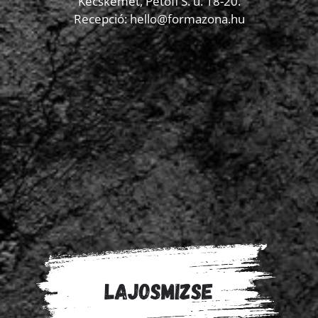
Kecskemét, Petőfi S. u. 18-20.
Recepció: hello@formazona.hu