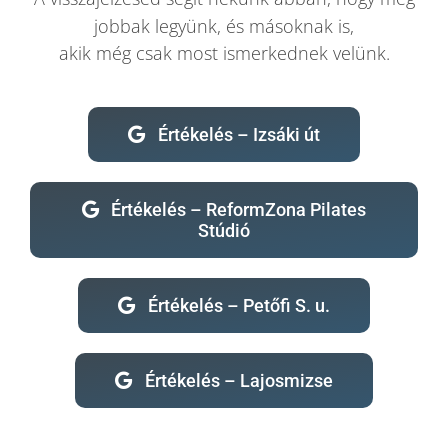
jobbak legyünk, és másoknak is,
akik még csak most ismerkednek velünk.
Blog
Wellness
Értékelés – Izsáki út
Rólunk
Értékelés – ReformZona Pilates
Stúdió
Kapcsolat
Értékelés – Petőfi S. u.
Karrier
Értékelés – Lajosmizse