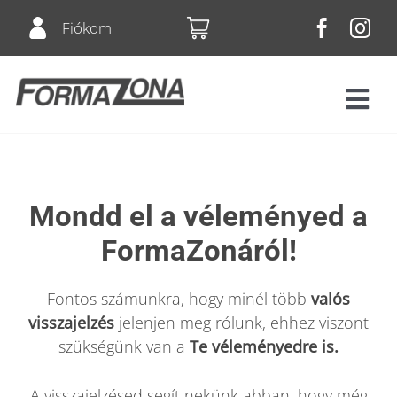
Skip
Fiókom
to
content
Tog
Navi
Fitnesz
Mondd el a véleményed a
Bérletek
FormaZonáról!
Csoportos órák
Fontos számunkra, hogy minél több
valós
visszajelzés
jelenjen meg rólunk, ehhez viszont
Squash
szükségünk van a
Te véleményedre is.
Árlista
A visszajelzésed segít nekünk abban, hogy még