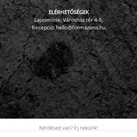
ELÉRHETŐSÉGEK
Lajosmizse, Városház tér 4-5.
Recepció:
hello@formazona.hu
Kérdésed van? Írj nekünk!