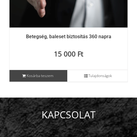
Blog
Betegség, baleset biztosítás 360 napra
Wellness
15 000
Ft
Rólunk
Kosárba teszem
Tulajdonságok
Kapcsolat
Karrier
KAPCSOLAT