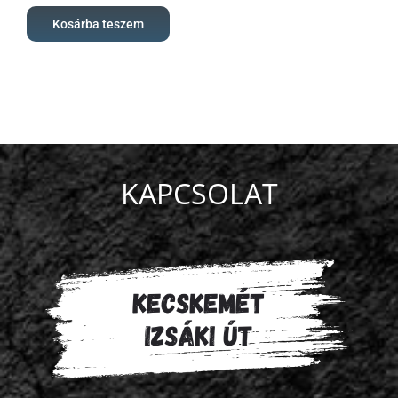
alkalmas
bérlet
Kosárba teszem
mennyiség
KAPCSOLAT