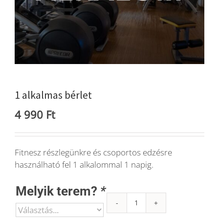
Blog
Wellness
Rólunk
1 alkalmas bérlet
4 990
Ft
Kapcsolat
Fitnesz részlegünkre és csoportos edzésre
Karrier
használható fel 1 alkalommal 1 napig.
Melyik terem?
*
1