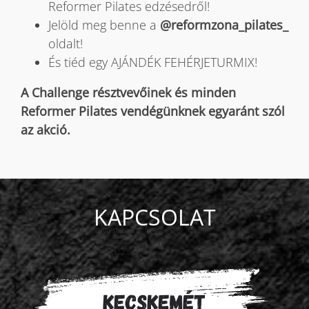
Reformer Pilates edzésedről!
Jelöld meg benne a
@reformzona_pilates_
oldalt!
És tiéd egy AJÁNDÉK FEHÉRJETURMIX!
A Challenge résztvevőinek és minden
Reformer Pilates vendégünknek egyaránt szól
az akció.
KAPCSOLAT