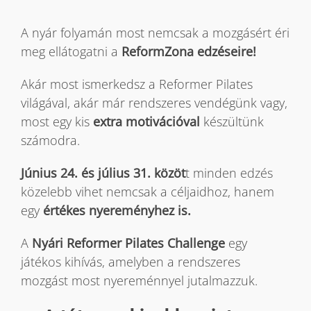
A nyár folyamán most nemcsak a mozgásért éri
Blog
meg ellátogatni a
ReformZona edzéseire!
Akár most ismerkedsz a Reformer Pilates
Wellness
világával, akár már rendszeres vendégünk vagy,
most egy kis
extra motivációval
készültünk
Rólunk
számodra.
Június 24. és július 31. közöt
t minden edzés
Kapcsolat
közelebb vihet nemcsak a céljaidhoz, hanem
egy
értékes nyereményhez is.
Karrier
A
Nyári Reformer Pilates Challenge
egy
játékos kihívás, amelyben a rendszeres
mozgást most nyereménnyel jutalmazzuk.