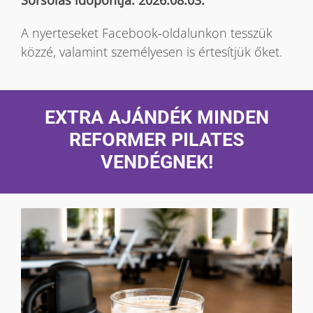
A nyerteseket Facebook-oldalunkon tesszük
közzé, valamint személyesen is értesítjük őket.
EXTRA AJÁNDÉK MINDEN
REFORMER PILATES
VENDÉGNEK!