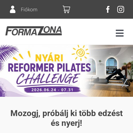
Skip
Fiókom
to
content
Tog
Navi
Fitnesz
Bérletek
Csoportos órák
Squash
Mozogj, próbálj ki több edzést
és nyerj!
Árlista