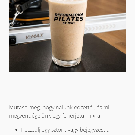
.
Mutasd meg, hogy nálunk edzettél, és mi
megvendégelünk egy fehérjeturmixra!
Posztolj egy sztorit vagy bejegyzést a