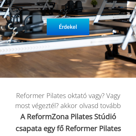
Blog
Érdekel
Wellness
Rólunk
Kapcsolat
Reformer Pilates oktató vagy? Vagy
Karrier
most végeztél? akkor olvasd tovább
A ReformZona Pilates Stúdió
csapata egy fő Reformer Pilates