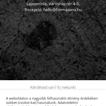
Lajosmizse, Városház tér 4-5.
Recepció:
hello@formazona.hu
Kérdésed van? Írj nekünk!
A weboldalon a nagyobb felhasználói élmény érdekében
sütiket (cookie-kat) használunk.
Adatvédelmi
Írjon