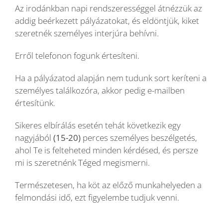
Az irodánkban napi rendszerességgel átnézzük az
addig beérkezett pályázatokat, és eldöntjük, kiket
szeretnék személyes interjúra behívni.
Erről telefonon fogunk értesíteni.
Ha a pályázatod alapján nem tudunk sort keríteni a
személyes találkozóra, akkor pedig e-mailben
értesítünk.
Sikeres elbírálás esetén tehát következik egy
nagyjából
(15-20)
perces személyes beszélgetés,
ahol Te is felteheted minden kérdésed, és persze
mi is szeretnénk Téged megismerni.
Természetesen, ha köt az előző munkahelyeden a
felmondási idő, ezt figyelembe tudjuk venni.