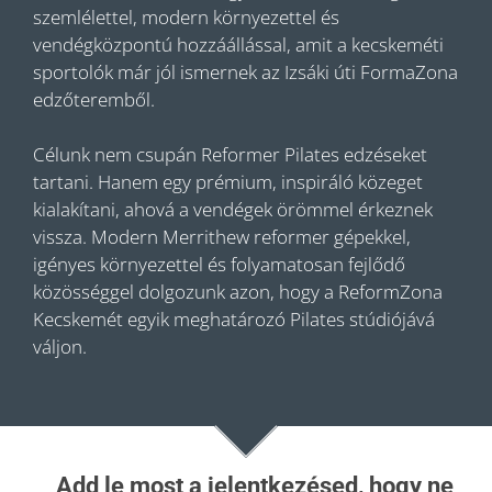
szemlélettel, modern környezettel és
vendégközpontú hozzáállással, amit a kecskeméti
sportolók már jól ismernek az Izsáki úti FormaZona
edzőteremből.
Célunk nem csupán Reformer Pilates edzéseket
tartani.
Hanem egy prémium, inspiráló közeget
kialakítani, ahová a vendégek örömmel érkeznek
vissza. Modern Merrithew reformer gépekkel,
igényes környezettel és folyamatosan fejlődő
közösséggel dolgozunk azon, hogy a ReformZona
Kecskemét egyik meghatározó Pilates stúdiójává
váljon.
Add le most a jelentkezésed, hogy ne