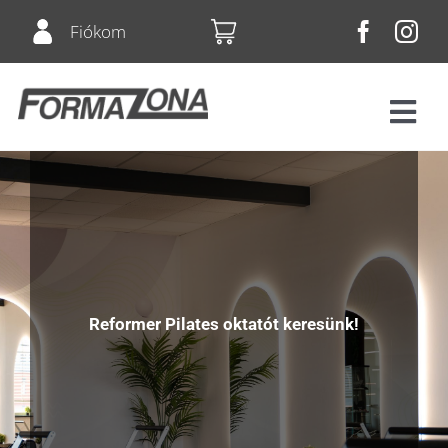
Skip
Fiókom
to
content
Tog
Navi
Fitnesz
Bérletek
Csoportos órák
Reformer Pilates oktatót keresünk!
Squash
Árlista