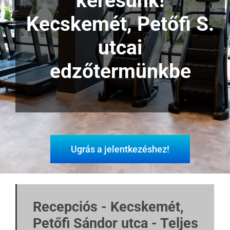
keresünk!
Kecskemét, Petőfi S.
Blog
utcai
Wellness
edzőtermünkbe
.
Rólunk
Kapcsolat
Ugrás a jelentkezéshez!
Karrier
Recepciós - Kecskemét,
Petőfi Sándor utca - Teljes