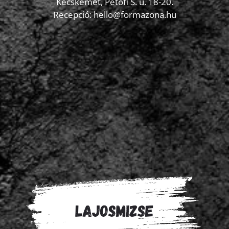
Kecskemét, Petőfi S. u. 18-20.
Recepció: hello@formazona.hu