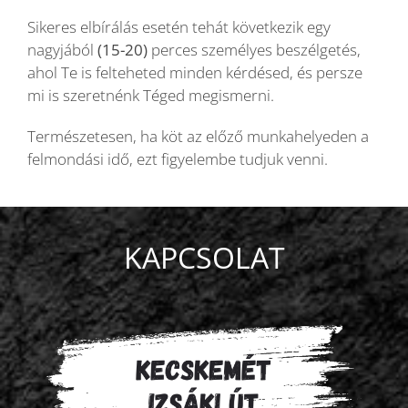
Sikeres elbírálás esetén tehát következik egy
nagyjából
(15-20)
perces személyes beszélgetés,
ahol Te is felteheted minden kérdésed, és persze
mi is szeretnénk Téged megismerni.
Természetesen, ha köt az előző munkahelyeden a
felmondási idő, ezt figyelembe tudjuk venni.
KAPCSOLAT