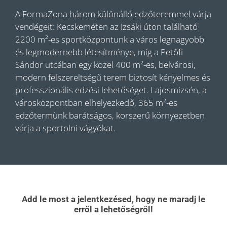
A FormaZona három különálló edzőteremmel várja
vendégeit: Kecskeméten az Izsáki úton található
2200 m²-es sportközpontunk a város legnagyobb
és legmodernebb létesítménye, míg a Petőfi
Sándor utcában egy közel 400 m²-es, belvárosi,
modern felszereltségű terem biztosít kényelmes és
professzionális edzési lehetőséget. Lajosmizsén, a
városközpontban elhelyezkedő, 365 m²-es
edzőtermünk barátságos, korszerű környezetben
várja a sportolni vágyókat.
Add le most a jelentkezésed, hogy ne maradj le
erről a lehetőségről!