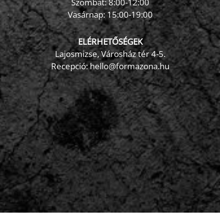
Szombat: 8:00-12:00
×
Vasárnap: 15:00-19:00
FormaZona chatbot
ELÉRHETŐSÉGEK
Lajosmizse, Városház tér 4-5.
Recepció:
hello@formazona.hu