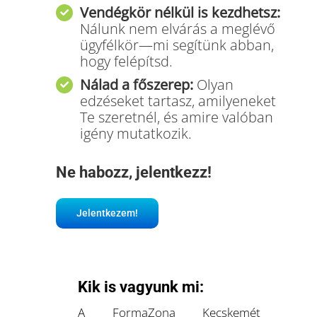
Vendégkör nélkül is kezdhetsz:
Nálunk nem elvárás a meglévő
ügyfélkör—mi segítünk abban,
hogy felépítsd.
Nálad a főszerep:
Olyan
edzéseket tartasz, amilyeneket
Te szeretnél, és amire valóban
igény mutatkozik.
Ne habozz, jelentkezz!
Jelentkezem!
Kik is vagyunk mi:
A FormaZona Kecskemét