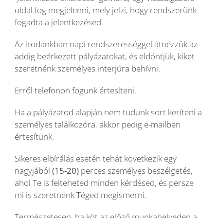
oldal fog megjelenni, mely jelzi, hogy rendszerünk
fogadta a jelentkezésed.
Az irodánkban napi rendszerességgel átnézzük az
addig beérkezett pályázatokat, és eldöntjük, kiket
szeretnénk személyes interjúra behívni.
Erről telefonon fogunk értesíteni.
Ha a pályázatod alapján nem tudunk sort keríteni a
személyes találkozóra, akkor pedig e-mailben
értesítünk.
Sikeres elbírálás esetén tehát következik egy
nagyjából
(15-20)
perces személyes beszélgetés,
ahol Te is felteheted minden kérdésed, és persze
mi is szeretnénk Téged megismerni.
Természetesen, ha köt az előző munkahelyeden a