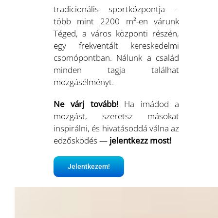
tradicionális sportközpontja –
több mint 2200 m²-en várunk
Téged, a város központi részén,
egy frekventált kereskedelmi
csomópontban. Nálunk a család
minden tagja találhat
mozgásélményt.
Ne várj tovább!
Ha imádod a
mozgást, szeretsz másokat
inspirálni, és hivatásoddá válna az
edzősködés —
jelentkezz most!
Jelentkezem!