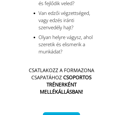
és fejlődik veled?
Van edzői végzettséged,
Blog
vagy edzés iránti
szenvedély hajt?
Wellness
Olyan helyre vágysz, ahol
szeretik és elismerik a
Rólunk
munkádat?
Kapcsolat
CSATLAKOZZ A FORMAZONA
CSAPATÁHOZ
CSOPORTOS
Karrier
TRÉNERKÉNT
MELLÉKÁLLÁSBAN!