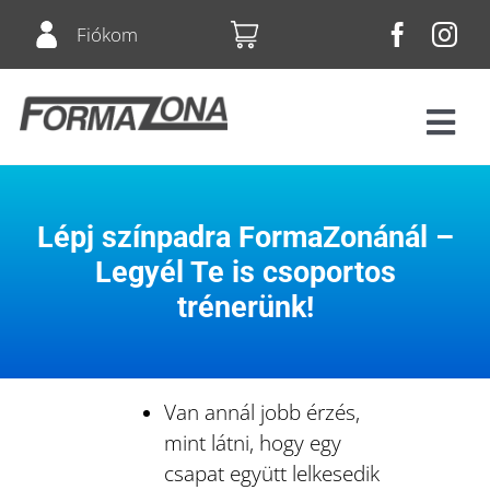
Skip
Fiókom
to
content
Tog
Navi
Fitnesz
Lépj színpadra FormaZonánál –
Bérletek
Legyél Te is csoportos
trénerünk!
Csoportos órák
Squash
Van annál jobb érzés,
mint látni, hogy egy
csapat együtt lelkesedik
Árlista