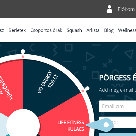
Fiókom
sz
Bérletek
Csoportos órák
Squash
Árlista
Blog
Wellnes
DŐBELÉPŐ
GO ENERGY
PÖRGESS É
OR
SZELET
Add meg e-mail c
LIFE FITNESS
KULACS