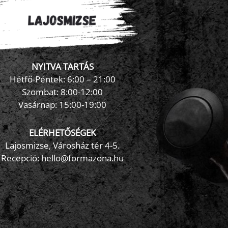
NYITVA TARTÁS
×
FormaZona chatbot
Hétfő-Péntek: 6:00 – 21:00
Szombat: 8:00-12:00
Vasárnap: 15:00-19:00
ELÉRHETŐSÉGEK
Lajosmizse, Városház tér 4-5.
Recepció:
hello@formazona.hu