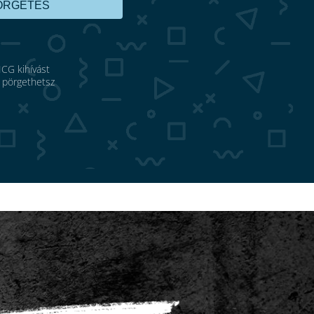
ÖRGETÉS
ICG kihívást
 pörgethetsz