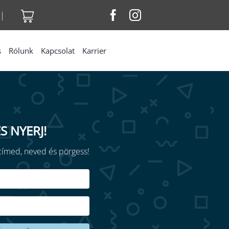
|
s
Rólunk
Kapcsolat
Karrier
S NYERJ!
ímed, neved és pörgess!