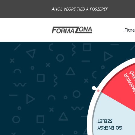
Skip
AHOL VÉGRE TIÉD A FŐSZEREP
to
content
Fitne
FÜR
ARANYK
SZELET
GO ENERGY