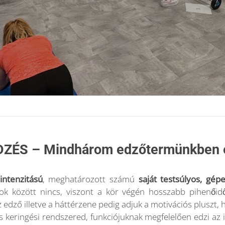
ÉS – Mindhárom edzőtermünkben e
ntenzitású
, meghatározott számú
saját testsúlyos, gé
atok között nincs, viszont a kör végén hosszabb pihenői
z edző illetve a háttérzene pedig adjuk a motivációs plus
v és keringési rendszered, funkciójuknak megfelelően edzi az