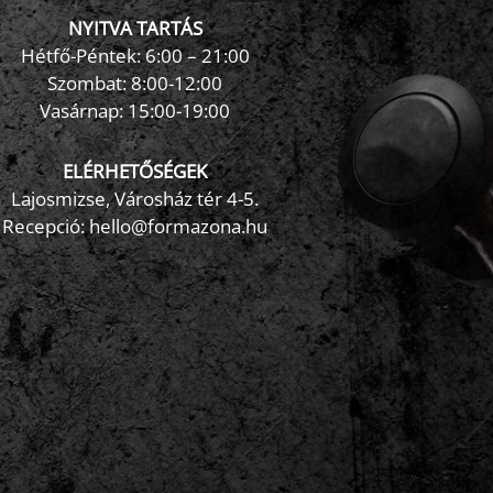
NYITVA TARTÁS
×
FormaZona chatbot
Hétfő-Péntek: 6:00 – 21:00
Szombat: 8:00-12:00
Vasárnap: 15:00-19:00
ELÉRHETŐSÉGEK
Lajosmizse, Városház tér 4-5.
Recepció:
hello@formazona.hu