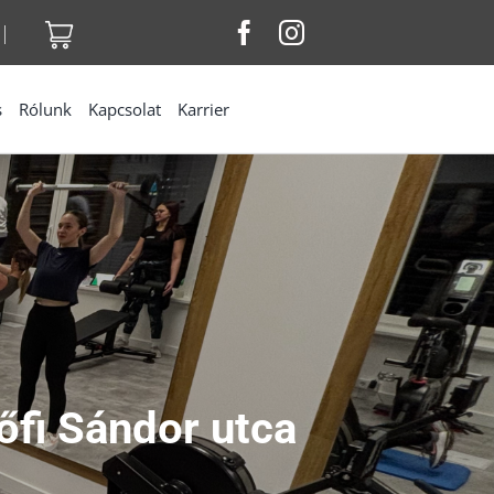
|
s
Rólunk
Kapcsolat
Karrier
fi Sándor utca