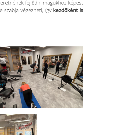
szeretnének fejlődni magukhoz képest
re szabja végezheti, így
kezdőként is