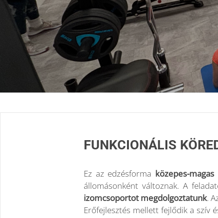
FUNKCIONÁLIS KÖREDZ
Ez az edzésforma
közepes-magas i
állomásonként változnak. A felad
izomcsoportot megdolgoztatunk
. A
Erőfejlesztés mellett fejlődik a szí