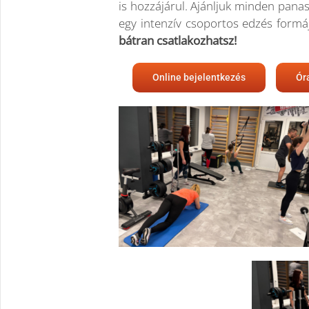
is hozzájárul. Ajánljuk minden pa
egy intenzív csoportos edzés forma
bátran csatlakozhatsz!
Online bejelentkezés
Ór