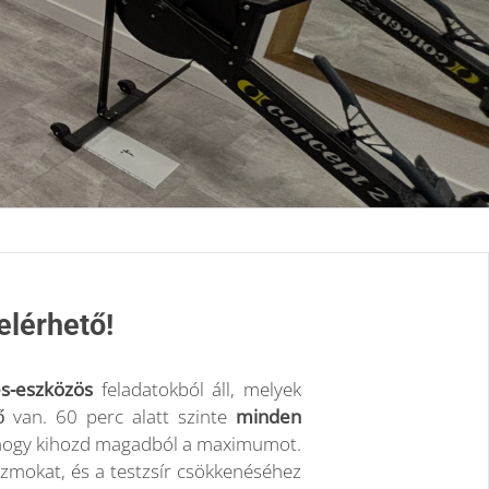
lérhető!
pes-eszközös
feladatokból áll, melyek
dő van. 60 perc alatt szinte
minden
zt, hogy kihozd magadból a maximumot.
 izmokat, és a testzsír csökkenéséhez