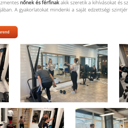
naszmentes
nőnek és férfinak
akik szeretik a kihívásokat és 
́jában. A gyakorlatokat mindenki a saját edzettségi szintjé
arend