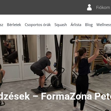
Fiókom
sz
Bérletek
Csoportos órák
Squash
Árlista
Blog
Wellnes
edzések – FormaZona Pető