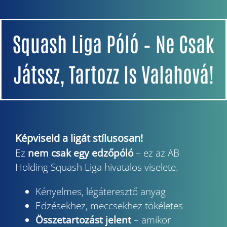
Squash Liga Póló – Ne Csak
Játssz, Tartozz Is Valahová!
Képviseld a ligát stílusosan!
Ez
nem csak egy edzőpóló
– ez az AB
Holding Squash Liga hivatalos viselete.
Kényelmes, légáteresztő anyag
Edzésekhez, meccsekhez tökéletes
Összetartozást jelent
– amikor