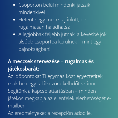
Csoporton belül mindenki játszik
mindenkivel
Hetente egy meccs ajánlott, de
rugalmasan haladhatsz
A legjobbak feljebb jutnak, a kevésbé jók
alsóbb csoportba kerülnek – mint egy
bajnokságban!
A meccsek szervezése – rugalmas és
játékosbarát:
Az időpontokat Ti egymás közt egyeztetitek,
csak heti egy találkozóra kell időt szánni.
Segítünk a kapcsolattartásban – minden
játékos megkapja az ellenfelek elérhetőségét e-
mailben.
Az eredményeket a recepción adod le,