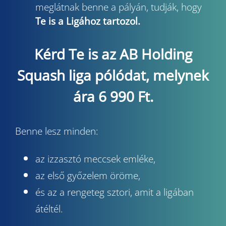
meglátnak benne a pályán, tudják, hogy
Te is a Ligához tartozol.
Kérd Te is az AB Holding
Squash liga pólódat, melynek
ára 6 990 Ft.
Benne lesz minden:
az izzasztó meccsek emléke,
az első győzelem öröme,
és az a rengeteg sztori, amit a ligában
átéltél.