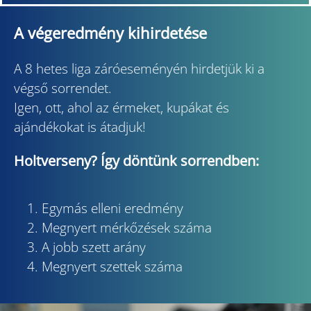
A végeredmény kihirdetése
A 8 hetes liga záróeseményén hirdetjük ki a
végső sorrendet.
Igen, ott, ahol az érmeket, kupákat és
ajándékokat is átadjuk!
Holtverseny? Így döntünk sorrendben:
Egymás elleni eredmény
Megnyert mérkőzések száma
A jobb szett arány
Megnyert szettek száma