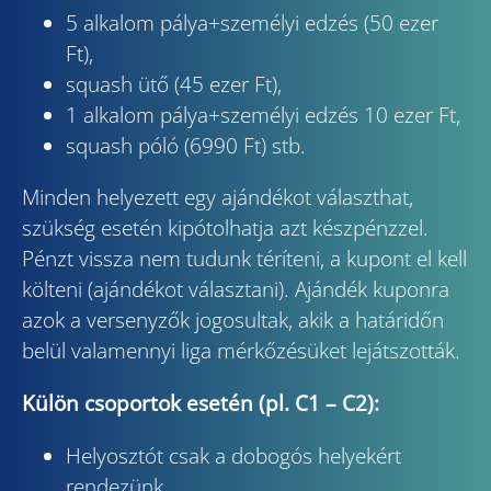
5 alkalom pálya+személyi edzés (50 ezer
Ft),
squash ütő (45 ezer Ft),
1 alkalom pálya+személyi edzés 10 ezer Ft,
squash póló (6990 Ft) stb.
Minden helyezett egy ajándékot választhat,
szükség esetén kipótolhatja azt készpénzzel.
Pénzt vissza nem tudunk téríteni, a kupont el kell
költeni (ajándékot választani). Ajándék kuponra
azok a versenyzők jogosultak, akik a határidőn
belül valamennyi liga mérkőzésüket lejátszották.
Külön csoportok esetén (pl. C1 – C2):
Helyosztót csak a dobogós helyekért
rendezünk