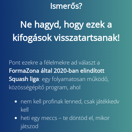
Ismerős?
Ne hagyd, hogy ezek a
kifogások visszatartsanak!
Pont ezekre a félelmekre ad választ a
FormaZona által 2020-ban elindított
Squash liga
: egy folyamatosan működő,
közösségépítő program, ahol
nem kell profinak lenned, csak játékkedv
kell
heti egy meccs – te döntöd el, mikor
játszod