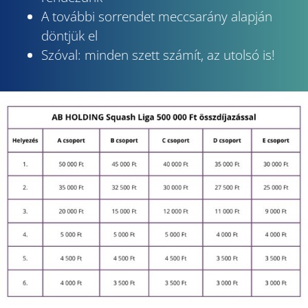
A további sorrendet meccsarány alapján
döntjük el
Szóval: minden szett számít, az utolsó is!