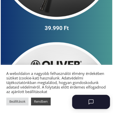
39.990 Ft
A weboldalon a nagyobb felhasználói élmény érdekében
sütiket (cookie-kat) használunk.
Adatvédelmi
Írjon
tájékoztató
nkban megtalálod, hogyan gondoskodunk
nekünk
adataid védelméről. A folytatás előtt érdemes elfogadnod
az ajánlott beállításokat
Beállítások
Rendben