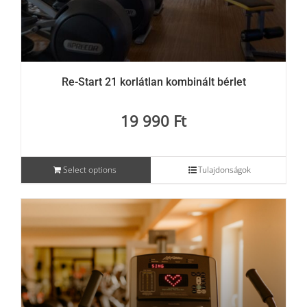
Blog
Re-Start 21 korlátlan kombinált bérlet
Wellness
19 990
Ft
Rólunk
Select options
Tulajdonságok
Kapcsolat
Karrier