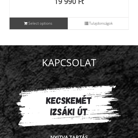
19 990
Ft
Select options
Tulajdonságok
KAPCSOLAT
NYITVA TARTÁS