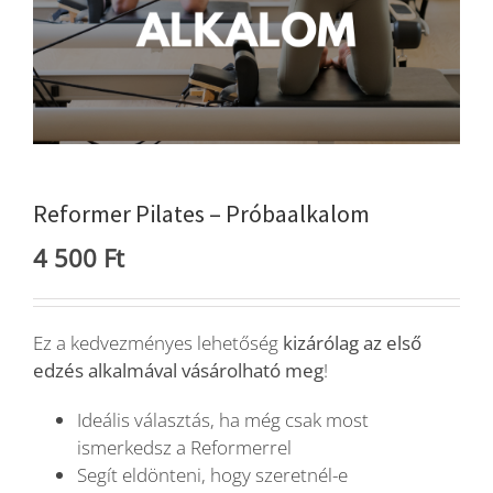
Blog
Wellness
Rólunk
Reformer Pilates – Próbaalkalom
4 500
Ft
Kapcsolat
Ez a kedvezményes lehetőség
kizárólag az első
Karrier
edzés alkalmával vásárolható meg
!
Ideális választás, ha még csak most
ismerkedsz a Reformerrel
Segít eldönteni, hogy szeretnél-e