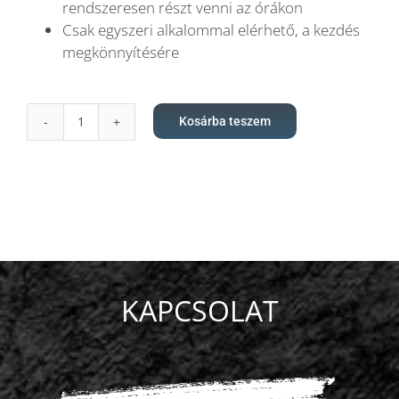
rendszeresen részt venni az órákon
Csak egyszeri alkalommal elérhető, a kezdés
megkönnyítésére
Kosárba teszem
Reformer
Pilates
-
Próbaalkalom
mennyiség
KAPCSOLAT