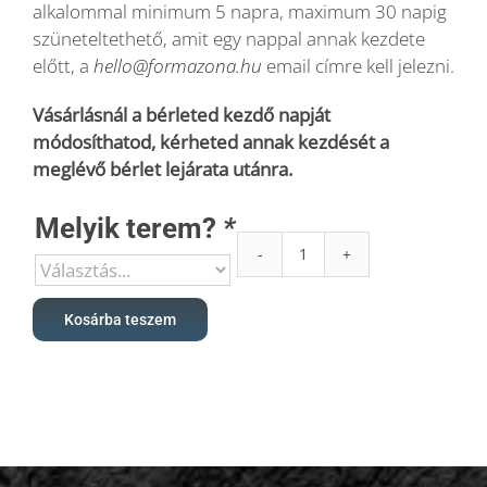
alkalommal minimum 5 napra, maximum 30 napig
szüneteltethető, amit egy nappal annak kezdete
előtt, a
hello@formazona.hu
email címre kell jelezni.
Vásárlásnál a bérleted kezdő napját
módosíthatod, kérheted annak kezdését a
meglévő bérlet lejárata utánra.
Melyik terem?
*
180+30
napos
korlátlan
Kosárba teszem
fitnesz
bérlet
AKCIÓS
mennyiség