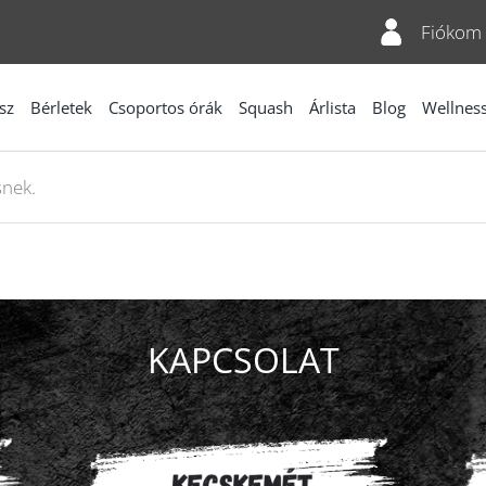
Fiókom
sz
Bérletek
Csoportos órák
Squash
Árlista
Blog
Wellnes
snek.
KAPCSOLAT