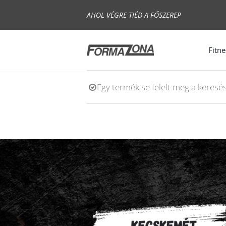
Skip
AHOL VÉGRE TIÉD A FŐSZEREP
to
content
Fitne
Egy termék se felelt meg a keresé