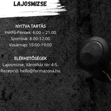
NYITVA TARTÁS
×
FormaZona chatbot
Hétfő-Péntek: 6:00 – 21:00
Szombat: 8:00-12:00
Vasárnap: 15:00-19:00
ELÉRHETŐSÉGEK
Lajosmizse, Városház tér 4-5.
Recepció:
hello@formazona.hu