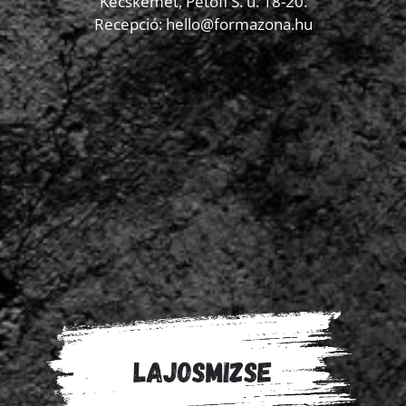
Kecskemét, Petőfi S. u. 18-20.
Recepció: hello@formazona.hu