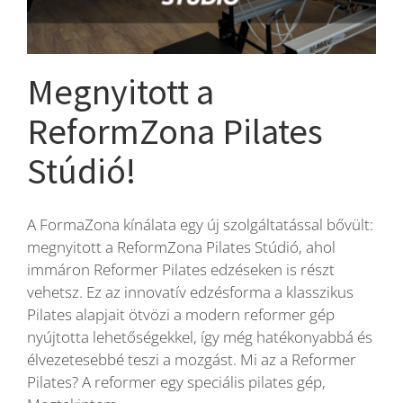
Blog
Megnyitott a
Wellness
ReformZona Pilates
Stúdió!
Rólunk
A FormaZona kínálata egy új szolgáltatással bővült:
Kapcsolat
megnyitott a ReformZona Pilates Stúdió, ahol
immáron Reformer Pilates edzéseken is részt
Karrier
vehetsz. Ez az innovatív edzésforma a klasszikus
Pilates alapjait ötvözi a modern reformer gép
nyújtotta lehetőségekkel, így még hatékonyabbá és
élvezetesebbé teszi a mozgást. Mi az a Reformer
Pilates? A reformer egy speciális pilates gép,