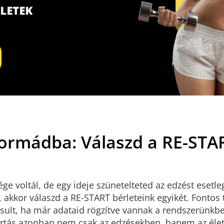
formádba: Válaszd a RE-STA
ge voltál, de egy ideje szünetelteted az edzést esetle
akkor válaszd a RE-START bérleteink egyikét. Fontos 
ult, ha már adataid rögzítve vannak a rendszerünkben
itartás azonban nem csak az edzésekben, hanem az éle