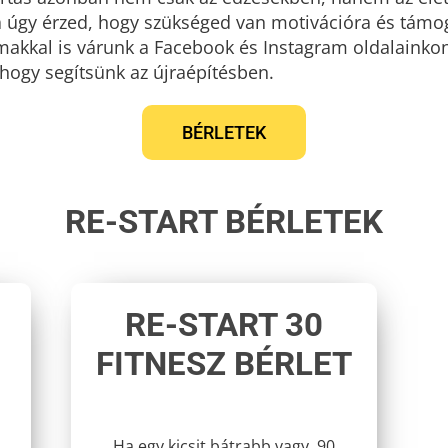
a úgy érzed, hogy szükséged van motivációra és támo
talmakkal is várunk a Facebook és Instagram oldalainko
, hogy segítsünk az újraépítésben.
BÉRLETEK
RE-START BÉRLETEK
RE-START 30
FITNESZ BÉRLET
Ha egy kicsit bátrabb vagy, 90