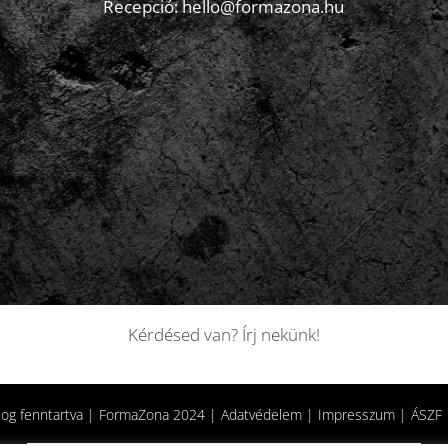
Recepció: hello@formazona.hu
Kérdésed van? Írj nekünk!
jog fenntartva | FormaZona 2024 |
Adatvédelem
|
Impresszum
|
ÁSZF