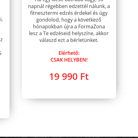
napnál régebben edzettél nálunk, a
fitnesztermi edzés érdekel és úgy
i,
gondolod, hogy a következő
hónapokban újra a FormaZona
lesz a Te edzéseid helyszíne, akkor
sz
válaszd ezt a bérletünket.
G
Elérhető:
CSAK HELYBEN!
19 990 Ft