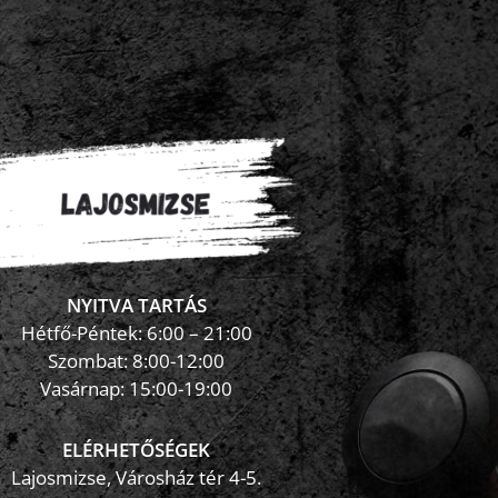
NYITVA TARTÁS
×
FormaZona chatbot
Hétfő-Péntek: 6:00 – 21:00
Szombat: 8:00-12:00
Vasárnap: 15:00-19:00
ELÉRHETŐSÉGEK
Lajosmizse, Városház tér 4-5.