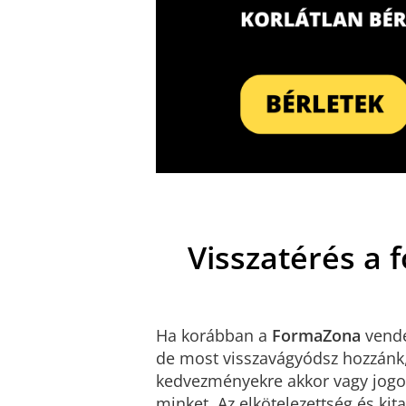
Visszatérés a 
Ha korábban a
FormaZona
vendé
de most visszavágyódsz hozzánk, 
kedvezményekre akkor vagy jogos
minket. Az elkötelezettség és k