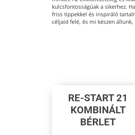
kulcsfontosságúak a sikerhez. H
friss tippekkel és inspiráló tar
céljaid felé, és mi készen állunk
RE-START 21
KOMBINÁLT
BÉRLET