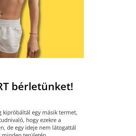
RT bérletünket!
g kipróbáltál egy másik termet,
tudnivaló, hogy ezekre a
, de egy ideje nem látogattál
t minden területén