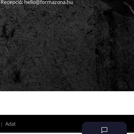
Recepció:
hello@formazona.hu
Írjon nekünk
Adat
 |