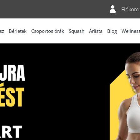
Fiókom
sz
Bérletek
Csoportos órák
Squash
Árlista
Blog
Wellnes