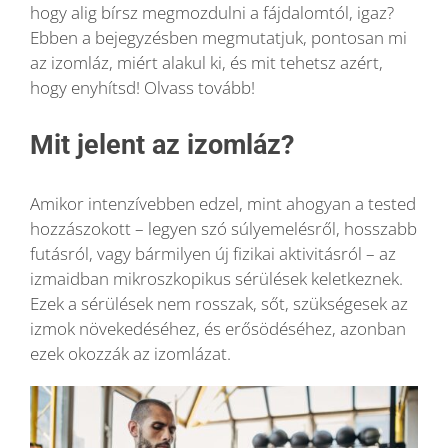
hogy alig bírsz megmozdulni a fájdalomtól, igaz?
Ebben a bejegyzésben megmutatjuk, pontosan mi
Blog
az izomláz, miért alakul ki, és mit tehetsz azért,
hogy enyhítsd! Olvass tovább!
Wellness
Mit jelent az izomláz?
Rólunk
Amikor intenzívebben edzel, mint ahogyan a tested
hozzászokott – legyen szó súlyemelésről, hosszabb
Kapcsolat
futásról, vagy bármilyen új fizikai aktivitásról – az
izmaidban mikroszkopikus sérülések keletkeznek.
Ezek a sérülések nem rosszak, sőt, szükségesek az
Karrier
izmok növekedéséhez, és erősödéséhez, azonban
ezek okozzák az izomlázat.