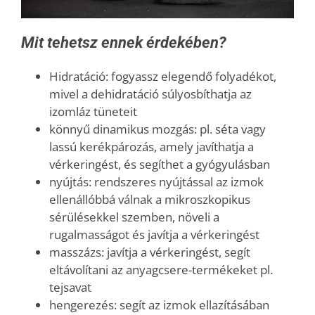
Mit tehetsz ennek érdekében?
Hidratáció: fogyassz elegendő folyadékot,
mivel a dehidratáció súlyosbíthatja az
izomláz tüneteit
könnyű dinamikus mozgás: pl. séta vagy
lassú kerékpározás, amely javíthatja a
vérkeringést, és segíthet a gyógyulásban
nyújtás: rendszeres nyújtással az izmok
ellenállóbbá válnak a mikroszkopikus
sérülésekkel szemben, növeli a
rugalmasságot és javítja a vérkeringést
masszázs: javítja a vérkeringést, segít
eltávolítani az anyagcsere-termékeket pl.
tejsavat
hengerezés: segít az izmok ellazításában