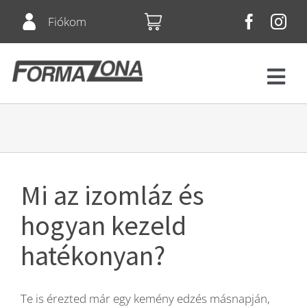
Skip
Fiókom
to
content
Tog
Navi
Fitnesz
Bérletek
Mi az izomláz és
Csoportos órák
hogyan kezeld
hatékonyan?
Squash
Te is érezted már egy kemény edzés másnapján,
Árlista