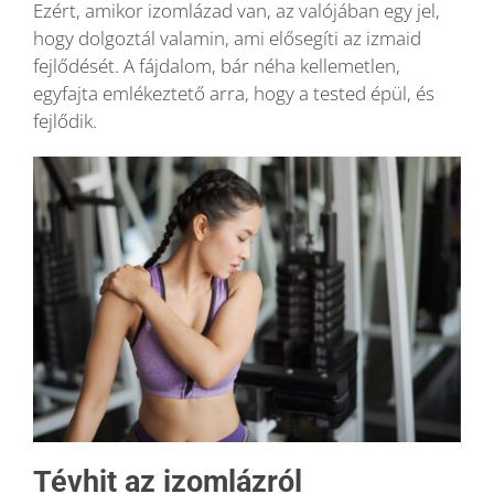
Ezért, amikor izomlázad van, az valójában egy jel,
hogy dolgoztál valamin, ami elősegíti az izmaid
fejlődését. A fájdalom, bár néha kellemetlen,
egyfajta emlékeztető arra, hogy a tested épül, és
fejlődik.
Tévhit az izomlázról