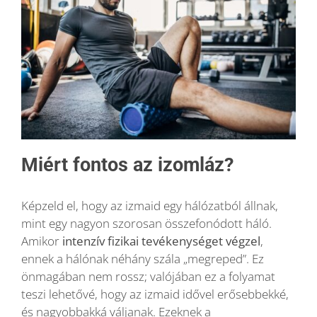
Miért fontos az izomláz?
Képzeld el, hogy az izmaid egy hálózatból állnak,
mint egy nagyon szorosan összefonódott háló.
Amikor
intenzív fizikai tevékenységet végzel
,
ennek a hálónak néhány szála „megreped”. Ez
önmagában nem rossz; valójában ez a folyamat
teszi lehetővé, hogy az izmaid idővel erősebbekké,
és nagyobbakká váljanak. Ezeknek a