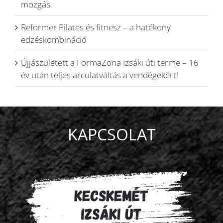
mozgás
Reformer Pilates és fitnesz – a hatékony
edzéskombináció
Újjászületett a FormaZona Izsáki úti terme – 16
év után teljes arculatváltás a vendégekért!
KAPCSOLAT