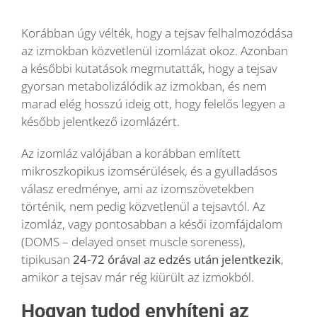
Korábban úgy vélték, hogy a tejsav felhalmozódása
az izmokban közvetlenül izomlázat okoz. Azonban
a későbbi kutatások megmutatták, hogy a tejsav
gyorsan metabolizálódik az izmokban, és nem
marad elég hosszú ideig ott, hogy felelős legyen a
később jelentkező izomlázért.
Az izomláz valójában a korábban említett
mikroszkopikus izomsérülések, és a gyulladásos
válasz eredménye, ami az izomszövetekben
történik, nem pedig közvetlenül a tejsavtól. Az
izomláz, vagy pontosabban a késői izomfájdalom
(DOMS – delayed onset muscle soreness),
tipikusan
24-72 órával az edzés után jelentkezik
,
amikor a tejsav már rég kiürült az izmokból.
Hogyan tudod enyhíteni az