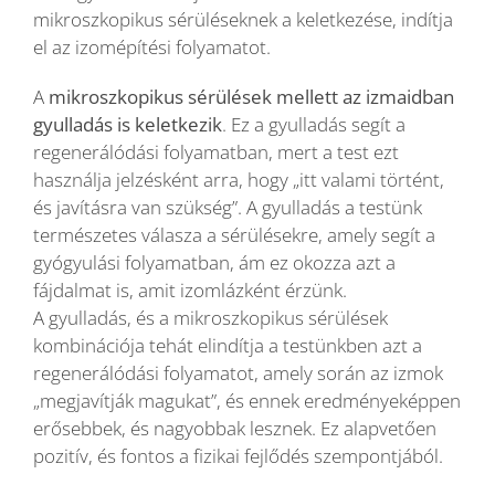
mikroszkopikus sérüléseknek a keletkezése, indítja
el az izomépítési folyamatot.
A
mikroszkopikus sérülések mellett az izmaidban
gyulladás is keletkezik
. Ez a gyulladás segít a
regenerálódási folyamatban, mert a test ezt
használja jelzésként arra, hogy „itt valami történt,
és javításra van szükség”. A gyulladás a testünk
természetes válasza a sérülésekre, amely segít a
gyógyulási folyamatban, ám ez okozza azt a
fájdalmat is, amit izomlázként érzünk.
A gyulladás, és a mikroszkopikus sérülések
kombinációja tehát elindítja a testünkben azt a
regenerálódási folyamatot, amely során az izmok
„megjavítják magukat”, és ennek eredményeképpen
erősebbek, és nagyobbak lesznek. Ez alapvetően
pozitív, és fontos a fizikai fejlődés szempontjából.