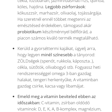
cékla, főzőbanán, jázmin/basmati rizs, quinoa,
köles, hajdina.
Legjobb zsírforrások
:
kókuszzsír, marhazsír, olívaolaj, tojássárgája.
Ha szeretnél ennél többet megtenni az
emésztésed érdekében, támogasd akár
probiotikum
készítménnyel bélflórád, a
piacon számos kiváló termék megtalálható.
Kerüld a gyorséttermi kajákat, ügyelj arra,
hogy legyen
minél színesebb
a tányorod:
ZÖLDségek (spenót, rukkola, káposzta..),
cékla, sütőtök, olívabogyó stb. Fogyassz heti
rendszerességgel omega 3-ban gazdag
halakat, tengeri herkentyűke, A vitaminban
gazdag csirke, kacsa vagy libamájat.
Emeld meg a vitamin beviteled ebben az
időszakban:
C-vitamin, zsírban oldódó
vitaminok: D, E, K, A, B-komplex, magnézium,