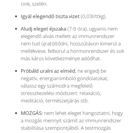
cink, szelén.
Igyál elegendő tiszta vizet
(0,03l/ttkg).
Aludj eleget éjszaka
(7-9 óra), ugyanis nem
elegendő alvás mellett az immunrendszer
nem tud újratöltődni, hosszútávon kimerül a
mellékvese, felborul a hormonrendszer és sok
más káros következménye adódhat.
Próbáld uralni az elméd
, ne engedj be
negatív, energiaromboló gondolatokat,
válassz egy számodra megfelelő
stresszkezelési módszert: relaxáció,
meditáció, természetjárás stb.
MOZGÁS:
nem lehet eleget hangoztatni, hogy
a mozgás mennyit számít az immunrendszer
stabilitása szempontjából. A testmozgás