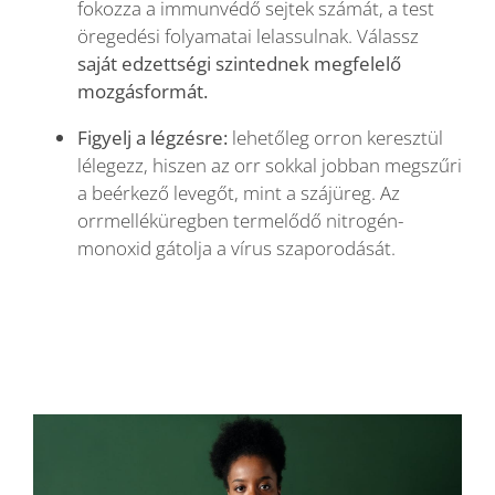
fokozza a immunvédő sejtek számát, a test
öregedési folyamatai lelassulnak. Válassz
saját edzettségi szintednek megfelelő
mozgásformát.
Figyelj a légzésre:
lehetőleg orron keresztül
lélegezz, hiszen az orr sokkal jobban megszűri
a beérkező levegőt, mint a szájüreg. Az
orrmelléküregben termelődő nitrogén-
monoxid gátolja a vírus szaporodását.