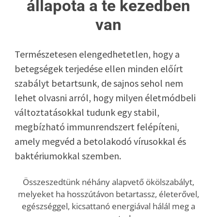
állapota a te kezedben
van
Blog
Természetesen elengedhetetlen, hogy a
Wellness
betegségek terjedése ellen minden előírt
szabályt betartsunk, de sajnos sehol nem
Rólunk
lehet olvasni arról, hogy milyen életmódbeli
változtatásokkal tudunk egy stabil,
Kapcsolat
megbízható immunrendszert felépíteni,
amely megvéd a betolakodó vírusokkal és
Karrier
baktériumokkal szemben.
Összeszedtünk néhány alapvető ökölszabályt,
melyeket ha hosszútávon betartassz, életerővel,
egészséggel, kicsattanó energiával hálál meg a