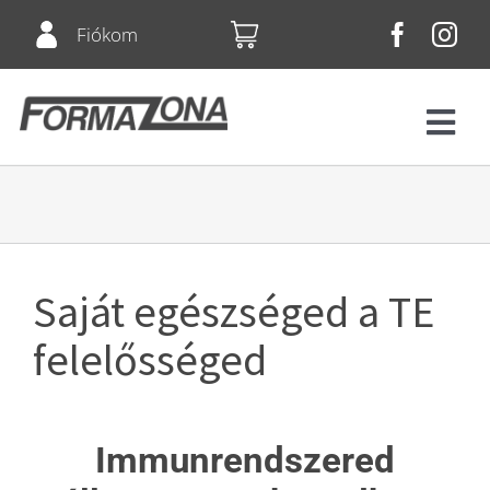
Skip
Fiókom
to
content
Tog
Navi
Fitnesz
Bérletek
Saját egészséged a TE
Csoportos órák
felelősséged
Squash
Immunrendszered
Árlista