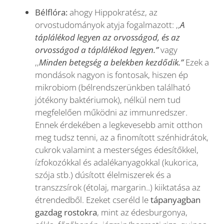
Bélflóra:
ahogy Hippokratész, az
orvostudományok atyja fogalmazott: ,,
A
táplálékod legyen az orvosságod, és az
orvosságod a táplálékod legyen.”
vagy
,,
Minden betegség a belekben kezdődik.”
Ezek a
mondások nagyon is fontosak, hiszen ép
mikrobiom (bélrendszerünkben található
jótékony baktériumok), nélkül nem tud
megfelelően működni az immunredszer.
Ennek érdekében a legkevesebb amit otthon
meg tudsz tenni, az a finomított szénhidrátok,
cukrok valamint a mesterséges édesítőkkel,
ízfokozókkal és adalékanyagokkal (kukorica,
szója stb.) dúsított élelmiszerek és a
transzzsírok (étolaj, margarin..) kiiktatása az
étrendedből. Ezeket cseréld le
tápanyagban
gazdag rostokra
, mint az édesburgonya,