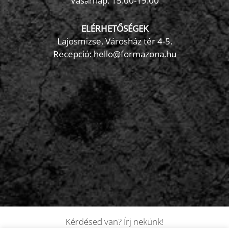
Vasárnap: 15:00-19:00
ELÉRHETŐSÉGEK
Lajosmizse, Városház tér 4-5.
Recepció:
hello@formazona.hu
Kérdésed van? Írj nekünk!