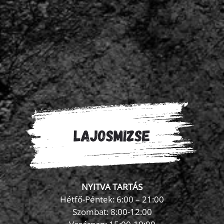
NYITVA TARTÁS
Hétfő-Péntek: 6:00 – 21:00
Szombat: 8:00-12:00
×
FormaZona chatbot