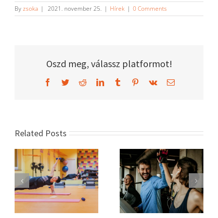
By
zsoka
|
2021. november 25.
|
Hírek
|
0 Comments
Oszd meg, válassz platformot!
Facebook
Twitter
Reddit
LinkedIn
Tumblr
Pinterest
Vk
Email
Related Posts