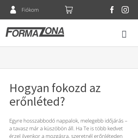
Skip
Fiókom
to
content
Tog
Navi
Fitnesz
Bérletek
Hogyan fokozd az
Csoportos órák
erőnléted?
Squash
Egyre hosszabbodó nappalok, melegebb időjárás –
a tavasz már a küszöbön áll. Ha Te is több kedvet
Árlista
érzel ilyenkor a mozgásra, szeretnél erőnléteden