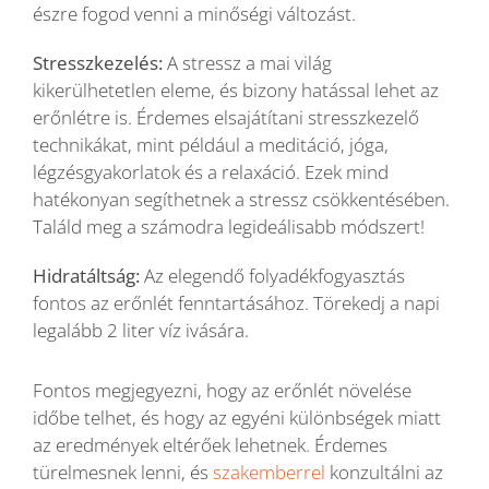
észre fogod venni a minőségi változást.
Stresszkezelés:
A stressz a mai világ
kikerülhetetlen eleme, és bizony hatással lehet az
erőnlétre is. Érdemes elsajátítani stresszkezelő
technikákat, mint például a meditáció, jóga,
légzésgyakorlatok és a relaxáció. Ezek mind
hatékonyan segíthetnek a stressz csökkentésében.
Találd meg a számodra legideálisabb módszert!
Hidratáltság:
Az elegendő folyadékfogyasztás
fontos az erőnlét fenntartásához. Törekedj a napi
legalább 2 liter víz ivására.
Fontos megjegyezni, hogy az erőnlét növelése
időbe telhet, és hogy az egyéni különbségek miatt
az eredmények eltérőek lehetnek. Érdemes
türelmesnek lenni, és
szakemberrel
konzultálni az