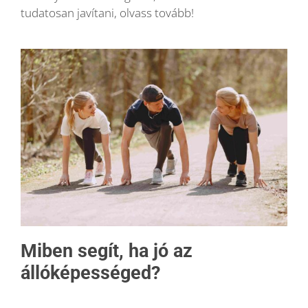
tudatosan javítani, olvass tovább!
Blog
Wellness
Rólunk
Kapcsolat
Karrier
Miben segít, ha jó az
állóképességed?