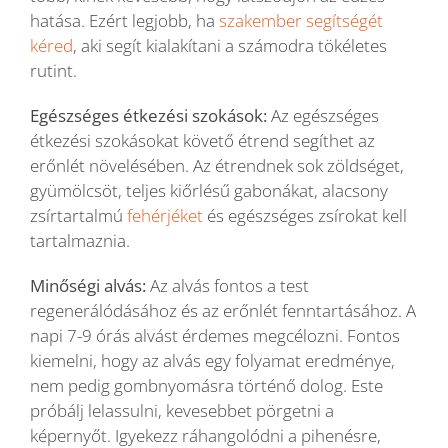
hatása. Ezért legjobb, ha
szakember segítségét
kéred
, aki segít kialakítani a számodra tökéletes
rutint.
Egészséges étkezési szokások:
Az egészséges
étkezési szokásokat követő étrend segíthet az
erőnlét növelésében. Az étrendnek sok zöldséget,
gyümölcsöt, teljes kiőrlésű gabonákat, alacsony
zsírtartalmú
fehérjéket
és egészséges zsírokat kell
tartalmaznia.
Minőségi alvás:
Az alvás fontos a test
regenerálódásához és az erőnlét fenntartásához. A
napi 7-9 órás alvást érdemes megcélozni. Fontos
kiemelni, hogy az alvás egy folyamat eredménye,
nem pedig gombnyomásra történő dolog. Este
próbálj lelassulni, kevesebbet pörgetni a
képernyőt. Igyekezz ráhangolódni a pihenésre,