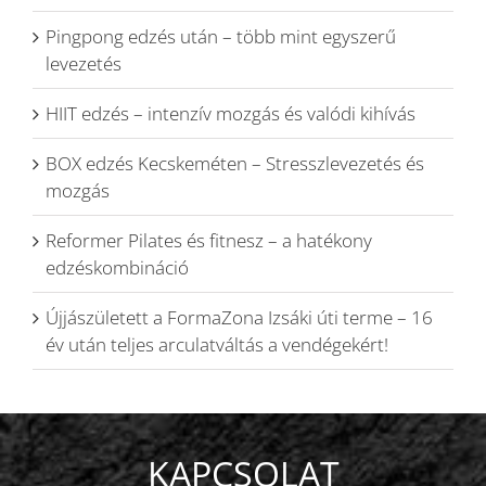
Pingpong edzés után – több mint egyszerű
levezetés
HIIT edzés – intenzív mozgás és valódi kihívás
BOX edzés Kecskeméten – Stresszlevezetés és
mozgás
Reformer Pilates és fitnesz – a hatékony
edzéskombináció
Újjászületett a FormaZona Izsáki úti terme – 16
év után teljes arculatváltás a vendégekért!
KAPCSOLAT