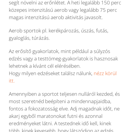
segít növelni az erőnlétet. A heti legalább 150 perc
közepes intenzitású aerob vagy legalább 75 perc
magas intenzitású aerob aktivitás javasolt.
Aerob sportok pl. kerékpározás, úszás, futás,
gyaloglás, túrázás.
Az erősítő gyakorlatok, mint például a súlyzós
edzés vagy a testtömeg-gyakorlatok is hasznosak
lehetnek a kívánt cél elérésében.
Hogy milyen edzéseket találsz nálunk,
nézz körül
itt.
Amennyiben a sportot teljesen nulláról kezded, és
most szeretnéd beépíteni a mindennapjaidba,
fontos a fokozatosság elve. Adj magadnak időt, ne
akarj egyből maratonokat futni és azonnal
eredményeket látni. A testednek idő kell, kinek
több, kinek kevesebb, hogy látszódjon az edzés