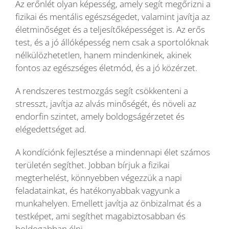
Az erőnlét olyan képesség, amely segít megőrizni a
fizikai és mentális egészségedet, valamint javítja az
életminőséget és a teljesítőképességet is. Az erős
test, és a jó állóképesség nem csak a sportolóknak
nélkülözhetetlen, hanem mindenkinek, akinek
fontos az egészséges életmód, és a jó közérzet.
A rendszeres testmozgás segít csökkenteni a
stresszt, javítja az alvás minőségét, és növeli az
endorfin szintet, amely boldogságérzetet és
elégedettséget ad.
A kondíciónk fejlesztése a mindennapi élet számos
területén segíthet. Jobban bírjuk a fizikai
megterhelést, könnyebben végezzük a napi
feladatainkat, és hatékonyabbak vagyunk a
munkahelyen. Emellett javítja az önbizalmat és a
testképet, ami segíthet magabiztosabban és
boldogabban élni.