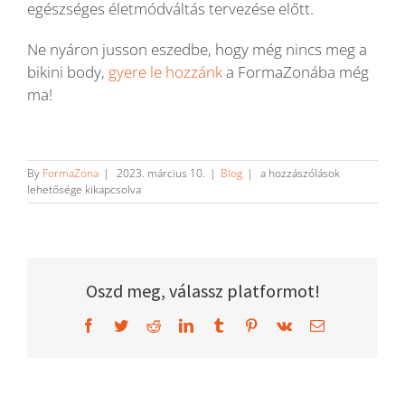
egészséges életmódváltás tervezése előtt.
Ne nyáron jusson eszedbe, hogy még nincs meg a
bikini body,
gyere le hozzánk
a FormaZonába még
ma!
Hogyan
By
FormaZona
|
2023. március 10.
|
Blog
|
a hozzászólások
fokozd
lehetősége kikapcsolva
az
erőnléted?
bejegyzéshez
Oszd meg, válassz platformot!
Facebook
Twitter
Reddit
LinkedIn
Tumblr
Pinterest
Vk
Email