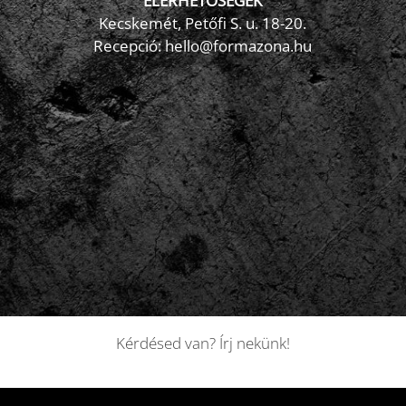
ELÉRHETŐSÉGEK
Kecskemét, Petőfi S. u. 18-20.
Recepció: hello@formazona.hu
Kérdésed van? Írj nekünk!