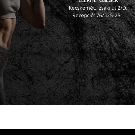
ELÉRHETŐSÉGEK
Kecskemét, Izsáki út 2/D.
Recepció:
76/325-251