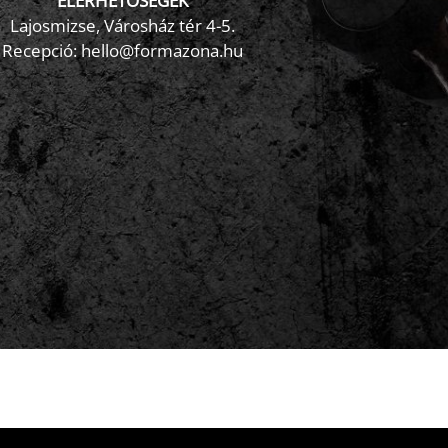
ELÉRHETŐSÉGEK
Lajosmizse, Városház tér 4-5.
Recepció:
hello@formazona.hu
Írjon nekünk