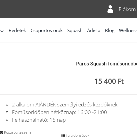
Fiókom
sz
Bérletek
Csoportos órák
Squash
Árlista
Blog
Wellnes
Páros Squash főműsoridőb
15 400
Ft
2 alkalom AJÁNDÉK személyi edzés kezdőknek!
Főműsoridőben hétköznap: 16:00 -21:00
Felhasználható: 15 nap
Kosárba teszem
Tulajdonságok